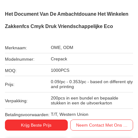
Het Document Van De Ambachtdouane Het Winkelen
Zakkenfcs Cmyk Druk Vriendschappelijke Eco
OME, ODM
Merknaam:
Crepack
Modelnummer:
1000PCS
MOQ:
0.09/pc - 0.353/pc - based on different qty
Prijs:
and printing
200pcs in een bundel en bepaalde
Verpakking:
stukken in een de uitvoerkarton
T/T, Western Union
Betalingsvoorwaarden:
Krijg Beste Prijs
Neem Contact Met Ons Op