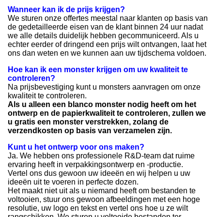
Wanneer kan ik de prijs krijgen?
We sturen onze offertes meestal naar klanten op basis van
de gedetailleerde eisen van de klant binnen 24 uur nadat
we alle details duidelijk hebben gecommuniceerd. Als u
echter eerder of dringend een prijs wilt ontvangen, laat het
ons dan weten en we kunnen aan uw tijdschema voldoen.
Hoe kan ik een monster krijgen om uw kwaliteit te
controleren?
Na prijsbevestiging kunt u monsters aanvragen om onze
kwaliteit te controleren.
Als u alleen een blanco monster nodig heeft om het
ontwerp en de papierkwaliteit te controleren, zullen we
u gratis een monster verstrekken, zolang de
verzendkosten op basis van verzamelen zijn.
Kunt u het ontwerp voor ons maken?
Ja. We hebben ons professionele R&D-team dat ruime
ervaring heeft in verpakkingsontwerp en -productie.
Vertel ons dus gewoon uw ideeën en wij helpen u uw
ideeën uit te voeren in perfecte dozen.
Het maakt niet uit als u niemand heeft om bestanden te
voltooien, stuur ons gewoon afbeeldingen met een hoge
resolutie, uw logo en tekst en vertel ons hoe u ze wilt
rangschikken. We sturen u voltooide bestanden ter