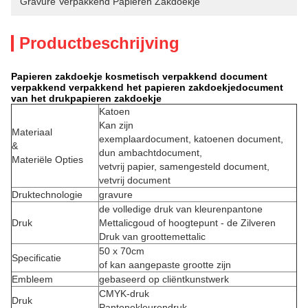
Gravure Verpakkend Papieren Zakdoekje
Productbeschrijving
Papieren zakdoekje kosmetisch verpakkend document
verpakkend verpakkend het papieren zakdoekjedocument
van het drukpapieren zakdoekje
Katoen
Kan zijn
Materiaal
exemplaardocument, katoenen document,
&
dun ambachtdocument,
Materiële Opties
vetvrij papier, samengesteld document,
vetvrij document
Druktechnologie
gravure
de volledige druk van kleurenpantone
Druk
Mettalicgoud of hoogtepunt - de Zilveren
Druk van groottemettalic
50 x 70cm
Specificatie
of kan aangepaste grootte zijn
Embleem
gebaseerd op cliëntkunstwerk
CMYK-druk
Druk
Pantonekleurendruk