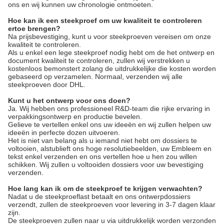
ons en wij kunnen uw chronologie ontmoeten.
Hoe kan ik een steekproef om uw kwaliteit te controleren
ertoe brengen?
Na prijsbevestiging, kunt u voor steekproeven vereisen om onze
kwaliteit te controleren.
Als u enkel een lege steekproef nodig hebt om de het ontwerp en
document kwaliteit te controleren, zullen wij verstrekken u
kostenloos bemonstert zolang de uitdrukkelijke die kosten worden
gebaseerd op verzamelen. Normaal, verzenden wij alle
steekproeven door DHL.
Kunt u het ontwerp voor ons doen?
Ja. Wij hebben ons professioneel R&D-team die rijke ervaring in
verpakkingsontwerp en productie bevelen.
Gelieve te vertellen enkel ons uw ideeën en wij zullen helpen uw
ideeën in perfecte dozen uitvoeren.
Het is niet van belang als u iemand niet hebt om dossiers te
voltooien, alstublieft ons hoge resolutiebeelden, uw Embleem en
tekst enkel verzenden en ons vertellen hoe u hen zou willen
schikken. Wij zullen u voltooiden dossiers voor uw bevestiging
verzenden.
Hoe lang kan ik om de steekproef te krijgen verwachten?
Nadat u de steekproeflast betaalt en ons ontwerpdossiers
verzendt, zullen de steekproeven voor levering in 3-7 dagen klaar
zijn.
De steekproeven zullen naar u via uitdrukkelijk worden verzonden