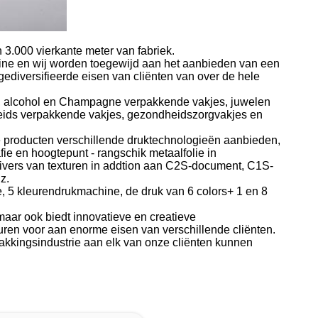
3.000 vierkante meter van fabriek.
ine en wij worden toegewijd aan het aanbieden van een
diversifieerde eisen van cliënten van over de hele
y, alcohol en Champagne verpakkende vakjes, juwelen
eids verpakkende vakjes, gezondheidszorgvakjes en
le producten verschillende druktechnologieën aanbieden,
ie en hoogtepunt - rangschik metaalfolie in
 divers van texturen in addtion aan C2S-document, C1S-
z.
e, 5 kleurendrukmachine, de druk van 6 colors+ 1 en 8
aar ook biedt innovatieve en creatieve
uren voor aan enorme eisen van verschillende cliënten.
pakkingsindustrie aan elk van onze cliënten kunnen