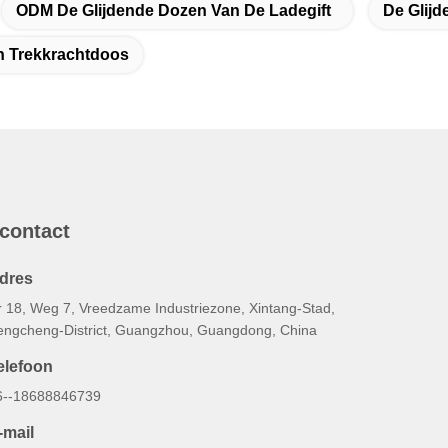
ODM De Glijdende Dozen Van De Ladegift
De Glij
 Trekkrachtdoos
 contact
dres
r 18, Weg 7, Vreedzame Industriezone, Xintang-Stad,
engcheng-District, Guangzhou, Guangdong, China
elefoon
6--18688846739
-mail