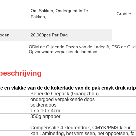
Om Sokken, Ondergoed In Te 
Grootte:
Pakken,
ogen:
20,000pcs Per Dag
ODM de Glijdende Dozen van de Ladegift
, 
FSC de Glij
Opvouwbare verpakkende ladedoos
beschrijving
 en vlakke van de de kokerlade van de pak cmyk druk art
Beperkte Crepack (Guangzhou)
ondergoed verpakkende doos
sokkendoos
17 x 10 x 4cm
350g artpaper
Compensatie 4 kleurendruk, CMYK/PMS-kleur
kan Laminering, het vernissen, het oppoetsen, fo