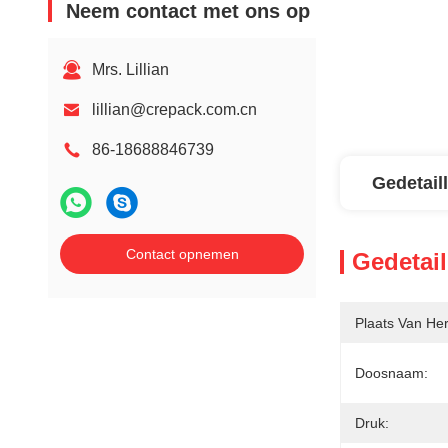
Neem contact met ons op
Mrs. Lillian
lillian@crepack.com.cn
86-18688846739
Gedetail
Contact opnemen
Gedetail
Plaats Van He
Doosnaam:
Druk: