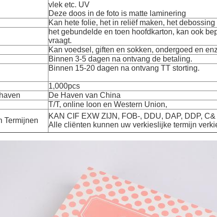
vlek etc. UV
Deze doos in de foto is matte laminering
Kan hete folie, het in reliëf maken, het debossing 
het gebundelde en toen hoofdkarton, kan ook bepa
vraagt.
Kan voedsel, giften en sokken, ondergoed en en
Binnen 3-5 dagen na ontvang de betaling.
Binnen 15-20 dagen na ontvang TT storting.
1,000pcs
 haven
De Haven van China
T/T, online loon en Western Union,
KAN CIF EXW ZIJN, FOB-, DDU, DAP, DDP, C&
n Termijnen
Alle cliënten kunnen uw verkieslijke termijn ver