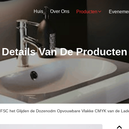
Huis
Over Ons
Producten
Details Van De Producten
FSC het Glijden de Dozenodm Opvouwbare Vlakke CMYK van de Ladeg