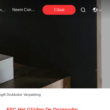
Neem Contact Met Ons Op
Citaat
Evenementen
ift Drukkoker Verpakking
FSC Het Glijden De Dozenodm