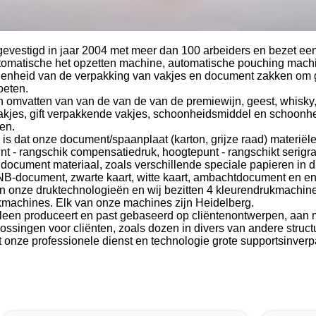
evestigd in jaar 2004 met meer dan 100 arbeiders en bezet een 
utomatische het opzetten machine, automatische pouching mach
denheid van de verpakking van vakjes en document zakken om ge
oeten.
 omvatten van van de van de van de premiewijn, geest, whisk
kjes, gift verpakkende vakjes, schoonheidsmiddel en schoonh
en.
 is dat onze document/spaanplaat (karton, grijze raad) materië
t - rangschik compensatiedruk, hoogtepunt - rangschikt serigraf
d document materiaal, zoals verschillende speciale papieren in
-document, zwarte kaart, witte kaart, ambachtdocument en en
van onze druktechnologieën en wij bezitten 4 kleurendrukmachin
kmachines. Elk van onze machines zijn Heidelberg.
lleen produceert en past gebaseerd op cliëntenontwerpen, aan m
ossingen voor cliënten, zoals dozen in divers van andere struct
t onze professionele dienst en technologie grote supportsinver