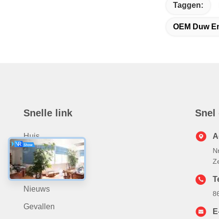
Taggen:
OEM Duw En
Snelle link
Snel
Huis
A
N
Producten
Z
Over Ons
T
Nieuws
8
Gevallen
E