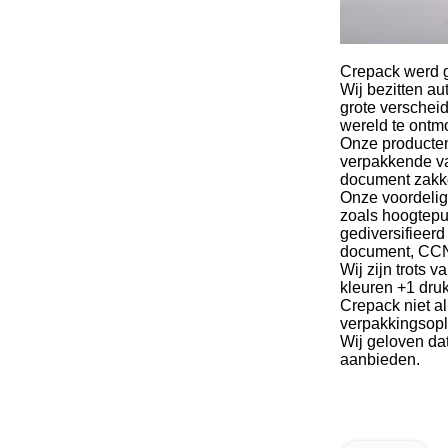
Crepack werd g
Wij bezitten a
grote verschei
wereld te ontm
Onze producten
verpakkende va
document zakk
Onze voordelig
zoals hoogtepun
gediversifieer
document, CCNB
Wij zijn trots 
kleuren +1 dru
Crepack niet a
verpakkingsopl
Wij geloven da
aanbieden.