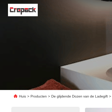
Huis
>
Producten
>
De glijdende Dozen van de Ladegift
>