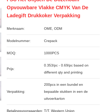
Opvouwbare Vlakke CMYK Van De
Ladegift Drukkoker Verpakking
Merknaam:
OME, ODM
Modelnummer:
Crepack
MOQ:
1000PCS
0.353/pc - 0.69/pc based on
Prijs:
different qty and printing
200pcs in een bundel en
Verpakking:
bepaalde stukken in een de
uitvoerkarton
Betalingsvoorwaarden:
T/T, Western Union