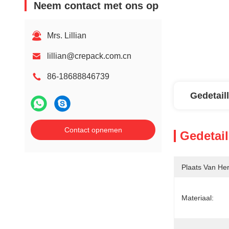
Neem contact met ons op
Mrs. Lillian
lillian@crepack.com.cn
86-18688846739
Gedetail
Contact opnemen
Gedetail
Plaats Van He
Materiaal: