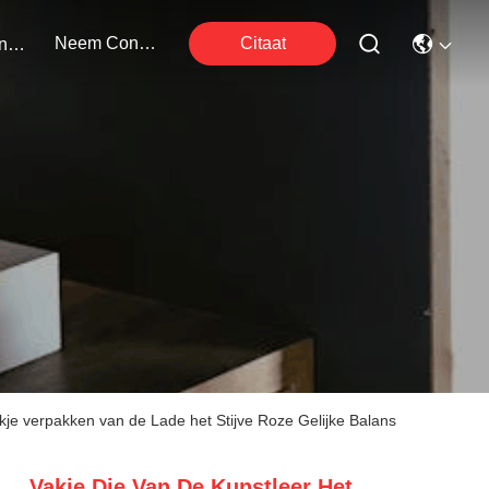
Neem Contact Met Ons Op
Citaat
Evenementen
je verpakken van de Lade het Stijve Roze Gelijke Balans
Vakje Die Van De Kunstleer Het