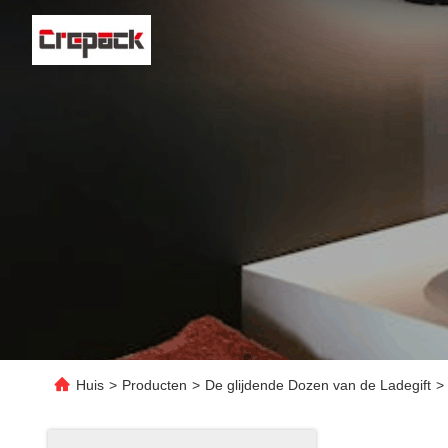
Huis
>
Producten
>
De glijdende Dozen van de Ladegift
>