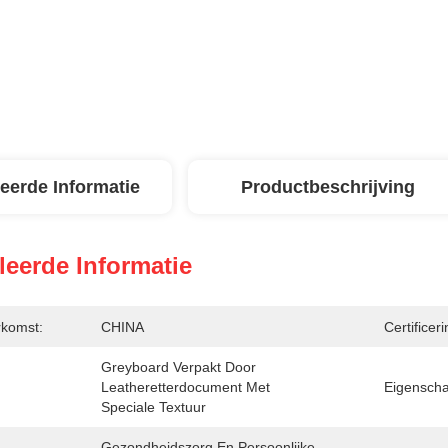
leerde Informatie
Productbeschrijving
leerde Informatie
rkomst:
CHINA
Certificeri
Greyboard Verpakt Door 
Leatheretterdocument Met 
Eigenscha
Speciale Textuur
Gezondheidszorg En Persoonlijke 