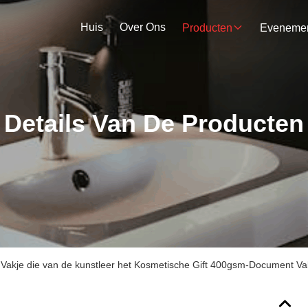
Huis
Over Ons
Producten
Details Van De Producten
Vakje die van de kunstleer het Kosmetische Gift 400gsm-Document Vak