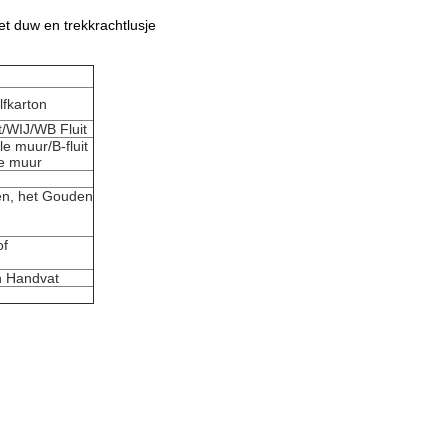
et duw en trekkrachtlusje
lfkarton
it/WIJ/WB Fluit
le muur/B-fluit
e muur
men, het Gouden
of
n Handvat