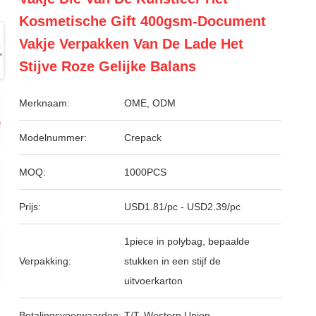
Kosmetische Gift 400gsm-Document
Vakje Verpakken Van De Lade Het
Stijve Roze Gelijke Balans
Merknaam:
OME, ODM
Modelnummer:
Crepack
MOQ:
1000PCS
Prijs:
USD1.81/pc - USD2.39/pc
1piece in polybag, bepaalde
Verpakking:
stukken in een stijf de
uitvoerkarton
Betalingsvoorwaarden:
T/T, Western Union