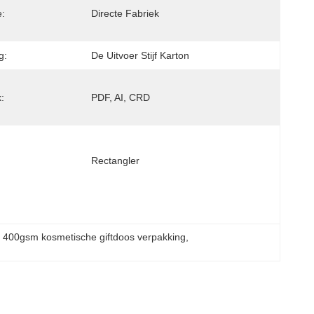
e:
Directe Fabriek
g:
De Uitvoer Stijf Karton
:
PDF, AI, CRD
Rectangler
, 
400gsm kosmetische giftdoos verpakking
, 