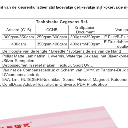
 van de kleurenkunstleer stijf ladevakje gelijkevakje stijf kokervakje m
Technische Gegevens Ref.
Kraftpapier-
Artcard (C1S)
CCNB
Van go
Document
300gsm/350gsm
250gsm/300gsm
300gsm/350gsm
E Fluit/B-Flu
E Fluit dubbe
400gsm
350gsm/400gsm
400gsm/450gsm
doulb
De Hoogte van de lengte * Breedte * (volgens de eis van de klant)
Polijst Matte Lamination, UVvernis, Waterige Deklaag, het Bijeenko
/Silver-Stempelen
Debossed/het In reliëf maken, Textuur, Sport UV…
Van het de Compensatiedruk of Scherm van CMYK of Pantone-Druk 
UVcompensatiedruk
EVA, Lint, HUISDIERENdienblad, Spons, Fluweel, Magneet, Katoene
t
CorelDraw, Adobe-Illustrator, in Ontwerp, PDF, PhotoShop