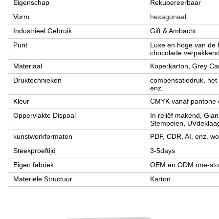
Eigenschap
Rekupereerbaar
Vorm
hexagonaal
Industrieel Gebruik
Gift & Ambacht
Punt
Luxe en hoge van de h
chocolade verpakken
Materiaal
Koperkarton, Grey Car
Druktechnieken
compensatiedruk, het 
enz.
Kleur
CMYK vanaf pantone o
Oppervlakte Dispoal
In reliëf makend, Gla
Stempelen, UVdeklaa
kunstwerkformaten
PDF, CDR, AI, enz. w
Steekproeftijd
3-5days
Eigen fabriek
OEM en ODM one-stop
Materiële Structuur
Karton