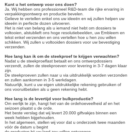
Kunt u het ontwerp voor ons doen?
Ja. Wij hebben ons professioneel R&D-team die rijke ervaring in
verpakkingsontwerp en productie bevelen.
Gelieve te vertellen enkel ons uw ideeën en wij zullen helpen uw
ideeën in perfecte dozen uitvoeren.
Het is niet van belang als u iemand niet hebt om dossiers te
voltooien, alstublieft ons hoge resolutiebeelden, uw Embleem en
tekst enkel verzenden en ons vertellen hoe u hen zou willen
schikken. Wij zullen u voltooiden dossiers voor uw bevestiging
verzenden.
Hoe lang kan ik om de steekproef te krijgen verwachten?
Nadat u de steekproeflast betaalt en ons ontwerpdossiers
verzendt, zullen de steekproeven voor levering in 3-7 dagen klaar
zijn.
De steekproeven zullen naar u via uitdrukkelijk worden verzonden
en zullen aankomen in 3-5 werkdagen.
Natuurlijk, kunt u uw eigen uitdrukkelijke rekening gebruiken of
ons vooruitbetalen als u geen rekening hebt.
Hoe lang is de levertijd voor bulkproductie?
Om eerlijk te zijn, hangt het van de ordehoeveelheid af en het
seizoen plaatst u de orde.
Het beste verslag dat wij levert 20.000 giftvakjes binnen een
week hebben bijgehouden.
In het algemeen, stellen wij voor dat u onderzoek twee maanden
vóór de datum u begint
de producten bij uw land zou willen ontvangen.