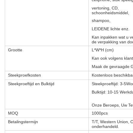
vertoning, CD,
schoonheidsmiddel,
shampoo,
LEIDENE lichte enz.
Kan inpakken wat u ve
de verpakking van doo
Grootte
L*W*H (cm)
Kan ook volgens klant
Maak de gevraagde G
Steekproefkosten
Kostenloos beschikba
Steekproeftijd en Bulktijd
Steekproeftijd: 3-5Wo
Bulktijd: 10-15 Werkd
Onze Beroeps, Uw Te
MOQ
1000pcs
Betalingstermijn
T/T, Western Union, 
onderhandeld.