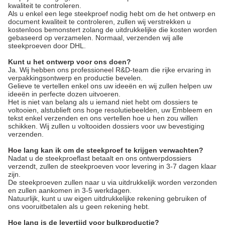
kwaliteit te controleren.
Als u enkel een lege steekproef nodig hebt om de het ontwerp en
document kwaliteit te controleren, zullen wij verstrekken u
kostenloos bemonstert zolang de uitdrukkelijke die kosten worden
gebaseerd op verzamelen. Normaal, verzenden wij alle
steekproeven door DHL.
Kunt u het ontwerp voor ons doen?
Ja. Wij hebben ons professioneel R&D-team die rijke ervaring in
verpakkingsontwerp en productie bevelen.
Gelieve te vertellen enkel ons uw ideeën en wij zullen helpen uw
ideeën in perfecte dozen uitvoeren.
Het is niet van belang als u iemand niet hebt om dossiers te
voltooien, alstublieft ons hoge resolutiebeelden, uw Embleem en
tekst enkel verzenden en ons vertellen hoe u hen zou willen
schikken. Wij zullen u voltooiden dossiers voor uw bevestiging
verzenden.
Hoe lang kan ik om de steekproef te krijgen verwachten?
Nadat u de steekproeflast betaalt en ons ontwerpdossiers
verzendt, zullen de steekproeven voor levering in 3-7 dagen klaar
zijn.
De steekproeven zullen naar u via uitdrukkelijk worden verzonden
en zullen aankomen in 3-5 werkdagen.
Natuurlijk, kunt u uw eigen uitdrukkelijke rekening gebruiken of
ons vooruitbetalen als u geen rekening hebt.
Hoe lang is de levertijd voor bulkproductie?