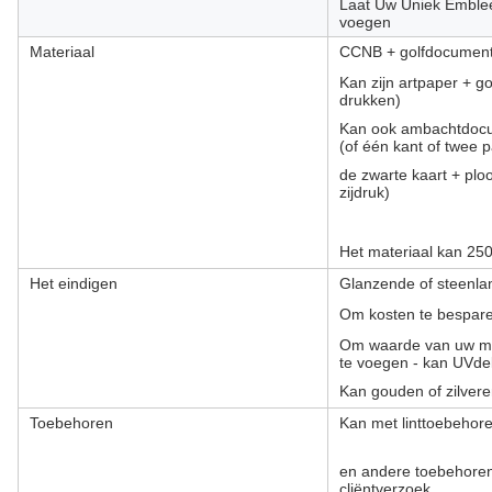
Laat Uw Uniek Emble
voegen
Materiaal
CCNB + golfdocumen
Kan zijn artpaper + go
drukken)
Kan ook ambachtdocu
(of één kant of twee p
de zwarte kaart + pl
zijdruk)
Het materiaal kan 250
Het eindigen
Glanzende of steenla
Om kosten te bespare
Om waarde van uw mer
te voegen - kan UVde
Kan gouden of zilver
Toebehoren
Kan met linttoebehore
en andere toebehore
cliëntverzoek