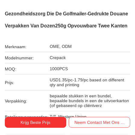
Gezondheidszorg Die De Golfmailer-Gedrukte Douane
Verpakken Van Dozen250g Opvouwbare Twee Kanten
OME, ODM
Merknaam:
Crepack
Modelnummer:
1000PCS
MOQ:
USD1.35/pc-1.79/pc based on different
Prijs:
qty and printing
bepaalde stukken in een bundel,
bepaalde bundels in een de uitvoerkarton
Verpakking:
(of gebaseerd op cliëntverz
T/T, Western Union
Betalingsvoorwaarden:
Krijg Beste Prijs
Neem Contact Met Ons Op