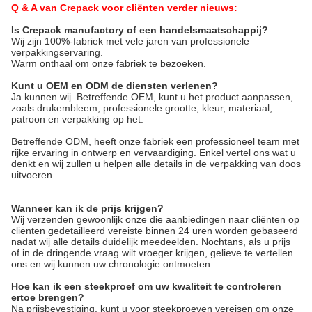
Q & A van Crepack voor cliënten verder nieuws:
Is Crepack manufactory of een handelsmaatschappij?
Wij zijn 100%-fabriek met vele jaren van professionele 
verpakkingservaring.
Warm onthaal om onze fabriek te bezoeken.
Kunt u OEM en ODM de diensten verlenen?
Ja kunnen wij. Betreffende OEM, kunt u het product aanpassen, 
zoals drukembleem, professionele grootte, kleur, materiaal, 
patroon en verpakking op het.
Betreffende ODM, heeft onze fabriek een professioneel team met 
rijke ervaring in ontwerp en vervaardiging. Enkel vertel ons wat u 
denkt en wij zullen u helpen alle details in de verpakking van doos 
uitvoeren
Wanneer kan ik de prijs krijgen?
Wij verzenden gewoonlijk onze die aanbiedingen naar cliënten op
cliënten gedetailleerd vereiste binnen 24 uren worden gebaseerd
nadat wij alle details duidelijk meedeelden. Nochtans, als u prijs
of in de dringende vraag wilt vroeger krijgen, gelieve te vertellen
ons en wij kunnen uw chronologie ontmoeten.
Hoe kan ik een steekproef om uw kwaliteit te controleren
ertoe brengen?
Na prijsbevestiging, kunt u voor steekproeven vereisen om onze