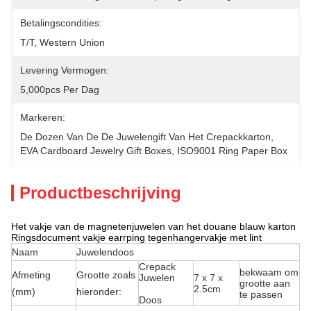
Betalingscondities:
T/T, Western Union
Levering Vermogen:
5,000pcs Per Dag
Markeren:
De Dozen Van De De Juwelengift Van Het Crepackkarton
, 
EVA Cardboard Jewelry Gift Boxes
, 
ISO9001 Ring Paper Box
Productbeschrijving
Het vakje van de magnetenjuwelen van het douane blauw karton
Ringsdocument vakje earrping tegenhangervakje met lint
Naam
Juwelendoos
Crepack
bekwaam om
Afmeting
Grootte zoals
Juwelen
7 x 7 x
grootte aan
2.5cm
(mm)
hieronder:
te passen
Doos