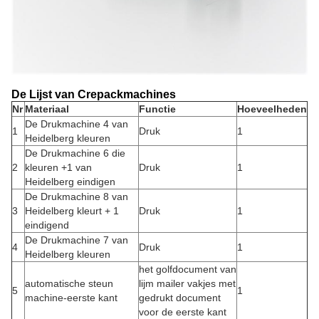
De Lijst van Crepackmachines
Nr
Materiaal
Functie
Hoeveelheden
De Drukmachine 4 van
1
Druk
1
Heidelberg kleuren
De Drukmachine 6 die
2
kleuren +1 van
Druk
1
Heidelberg eindigen
De Drukmachine 8 van
3
Heidelberg kleurt + 1
Druk
1
eindigend
De Drukmachine 7 van
4
Druk
1
Heidelberg kleuren
het golfdocument van
automatische steun
lijm mailer vakjes met
5
1
machine-eerste kant
gedrukt document
voor de eerste kant