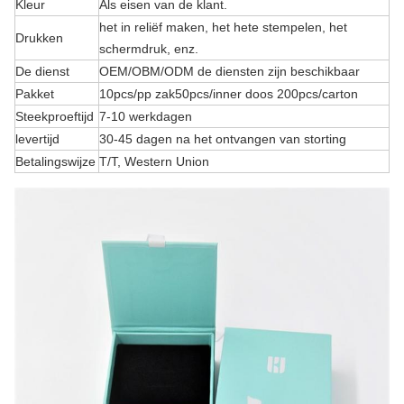
Kleur
Als eisen van de klant.
het in reliëf maken, het hete stempelen, het
Drukken
schermdruk, enz.
De dienst
OEM/OBM/ODM de diensten zijn beschikbaar
Pakket
10pcs/pp zak50pcs/inner doos 200pcs/carton
Steekproeftijd
7-10 werkdagen
levertijd
30-45 dagen na het ontvangen van storting
Betalingswijze
T/T, Western Union