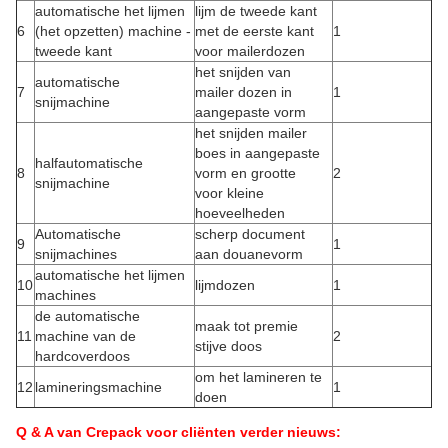
automatische het lijmen
lijm de tweede kant
6
(het opzetten) machine -
met de eerste kant
1
tweede kant
voor mailerdozen
het snijden van
automatische
7
mailer dozen in
1
snijmachine
aangepaste vorm
het snijden mailer
boes in aangepaste
halfautomatische
8
vorm en grootte
2
snijmachine
voor kleine
hoeveelheden
Automatische
scherp document
9
1
snijmachines
aan douanevorm
automatische het lijmen
10
lijmdozen
1
machines
de automatische
maak tot premie
11
machine van de
2
stijve doos
hardcoverdoos
om het lamineren te
12
lamineringsmachine
1
doen
Q & A van Crepack voor cliënten verder nieuws: