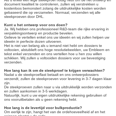
Als u enkel een lege steekproef nodig hebt om de het ontwerp en
document kwaliteit te controleren, zullen wij verstrekken u
kostenloos bemonstert zolang de uitdrukkelijke kosten worden
gebaseerd die op verzamelen. Normaal, verzenden wij alle
steekproeven door DHL.
Kunt u het ontwerp voor ons doen?
Ja. Wij hebben ons professioneel R&D-team die rijke ervaring in
verpakkingsontwerp en productie bevelen.
Gelieve te vertellen enkel ons uw ideeën en wij zullen helpen uw
ideeën in perfecte dozen uitvoeren.
Het is niet van belang als u iemand niet hebt om dossiers te
voltooien, alstublieft ons hoge resolutiebeelden, uw Embleem en
tekst enkel verzenden en ons vertellen hoe u hen zou willen
schikken. Wij zullen u voltooiden dossiers voor uw bevestiging
verzenden.
Hoe lang kan ik om de steekproef te krijgen verwachten?
Nadat u de steekproeflast betaalt en ons ontwerpdossiers
verzendt, zullen de steekproeven voor levering in 3-7 dagen klaar
zijn.
De steekproeven zullen naar u via uitdrukkelijk worden verzonden
en zullen aankomen in 3-5 werkdagen.
Natuurlijk, kunt u uw eigen uitdrukkelijke rekening gebruiken of
ons vooruitbetalen als u geen rekening hebt.
Hoe lang is de levertijd voor bulkproductie?
Om eerlijk te zijn, hangt het van de ordehoeveelheid af en het