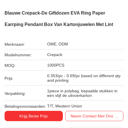
Blauwe Crepack-De Giftdozen EVA Ring Paper
Earrping Pendant Box Van Kartonjuwelen Met Lint
OME, ODM
Merknaam:
Crepack
Modelnummer:
1000PCS
MOQ:
0.353/pc - 0.69/pc based on different qty
Prijs:
and printing
1piece in polybag, bepaalde stukken in
Verpakking:
een stijf de uitvoerkarton
T/T, Western Union
Betalingsvoorwaarden:
Krijg Beste Prijs
Neem Contact Met Ons Op