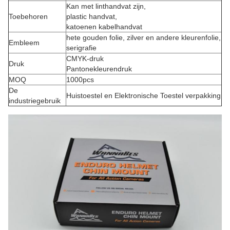
Kan met linthandvat zijn,
Toebehoren
plastic handvat,
katoenen kabelhandvat
hete gouden folie, zilver en andere kleurenfolie,
Embleem
serigrafie
CMYK-druk
Druk
Pantonekleurendruk
MOQ
1000pcs
De
Huistoestel en Elektronische Toestel verpakking
industriegebruik