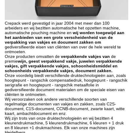
Crepack werd gevestigd in jaar 2004 met meer dan 100
arbeiders en wij bezitten automatische het opzetten machine,
automatische pouching machine en
wij worden toegewijd aan
het aanbieden van een grote verscheidenheid van de
verpakking van vakjes en document zakken om
gediversifieerde eisen van cliënten van over de hele wereld te
ontmoeten.
Onze producten omvatten de
verpakkende vakjes van
de
premie
wijn, geest verpakkend vakje, juwelen verpakkende
vakjes, gift verpakkende vakjes, schoonheidsmiddel en
schoonheids verpakkende vakjes, document zakken.
Onze voordelig biedt verschillende druktechnologieën aan, zoals
hoogtepunt - rangschik compensatiedruk, hoogtepunt - rangschik
serigrafie en hoogtepunt - rangschik metaalfolie in
gediversifieerde document materialen om de speciale eisen van
cliënten te ontmoeten.
Wij veroorzaken ook andere verschillende soorten van
regelmatige documenten van vakjes en zakken, zoals C2S-
document, C1S-document, CCNB-document, zwarte kaart, witte
kaart, ambachtdocument en enz.
Wij zijn trots van onze druktechnologieën en wij bezitten 4
kleurendrukmachine, 5 kleurendrukmachine, 6 kleuren + 1 druk
en 8 kleuren +1 drukmachines. Elk van onze machines zijn
Heidelberg.