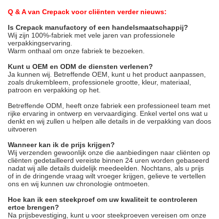
Q & A van Crepack voor cliënten verder nieuws:
Is Crepack manufactory of een handelsmaatschappij?
Wij zijn 100%-fabriek met vele jaren van professionele 
verpakkingservaring.
Warm onthaal om onze fabriek te bezoeken.
Kunt u OEM en ODM de diensten verlenen?
Ja kunnen wij. Betreffende OEM, kunt u het product aanpassen, 
zoals drukembleem, professionele grootte, kleur, materiaal, 
patroon en verpakking op het.
Betreffende ODM, heeft onze fabriek een professioneel team met 
rijke ervaring in ontwerp en vervaardiging. Enkel vertel ons wat u 
denkt en wij zullen u helpen alle details in de verpakking van doos 
uitvoeren
Wanneer kan ik de prijs krijgen?
Wij verzenden gewoonlijk onze die aanbiedingen naar cliënten op
cliënten gedetailleerd vereiste binnen 24 uren worden gebaseerd
nadat wij alle details duidelijk meedeelden. Nochtans, als u prijs
of in de dringende vraag wilt vroeger krijgen, gelieve te vertellen
ons en wij kunnen uw chronologie ontmoeten.
Hoe kan ik een steekproef om uw kwaliteit te controleren
ertoe brengen?
Na prijsbevestiging, kunt u voor steekproeven vereisen om onze