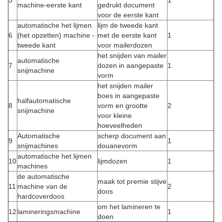
5
1
machine-eerste kant
gedrukt document
voor de eerste kant
automatische het lijmen
lijm de tweede kant
6
(het opzetten) machine -
met de eerste kant
1
tweede kant
voor mailerdozen
het snijden van mailer
automatische
7
dozen in aangepaste
1
snijmachine
vorm
het snijden mailer
boes in aangepaste
halfautomatische
8
vorm en grootte
2
snijmachine
voor kleine
hoeveelheden
Automatische
scherp document aan
9
1
snijmachines
douanevorm
automatische het lijmen
10
lijmdozen
1
machines
de automatische
maak tot premie stijve
11
machine van de
2
doos
hardcoverdoos
om het lamineren te
12
lamineringsmachine
1
doen