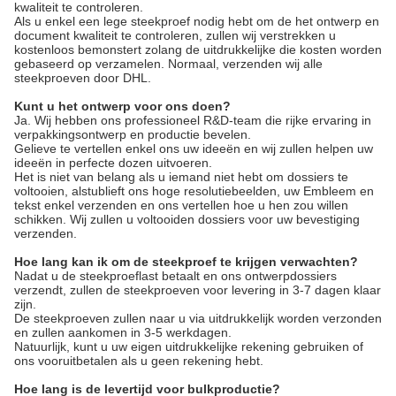
kwaliteit te controleren.
Als u enkel een lege steekproef nodig hebt om de het ontwerp en
document kwaliteit te controleren, zullen wij verstrekken u
kostenloos bemonstert zolang de uitdrukkelijke die kosten worden
gebaseerd op verzamelen. Normaal, verzenden wij alle
steekproeven door DHL.
Kunt u het ontwerp voor ons doen?
Ja. Wij hebben ons professioneel R&D-team die rijke ervaring in
verpakkingsontwerp en productie bevelen.
Gelieve te vertellen enkel ons uw ideeën en wij zullen helpen uw
ideeën in perfecte dozen uitvoeren.
Het is niet van belang als u iemand niet hebt om dossiers te
voltooien, alstublieft ons hoge resolutiebeelden, uw Embleem en
tekst enkel verzenden en ons vertellen hoe u hen zou willen
schikken. Wij zullen u voltooiden dossiers voor uw bevestiging
verzenden.
Hoe lang kan ik om de steekproef te krijgen verwachten?
Nadat u de steekproeflast betaalt en ons ontwerpdossiers
verzendt, zullen de steekproeven voor levering in 3-7 dagen klaar
zijn.
De steekproeven zullen naar u via uitdrukkelijk worden verzonden
en zullen aankomen in 3-5 werkdagen.
Natuurlijk, kunt u uw eigen uitdrukkelijke rekening gebruiken of
ons vooruitbetalen als u geen rekening hebt.
Hoe lang is de levertijd voor bulkproductie?