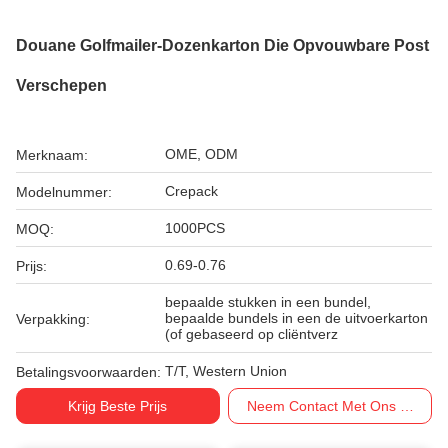
Douane Golfmailer-Dozenkarton Die Opvouwbare Post
Verschepen
OME, ODM
Merknaam:
Crepack
Modelnummer:
1000PCS
MOQ:
0.69-0.76
Prijs:
bepaalde stukken in een bundel,
bepaalde bundels in een de uitvoerkarton
Verpakking:
(of gebaseerd op cliëntverz
T/T, Western Union
Betalingsvoorwaarden:
Krijg Beste Prijs
Neem Contact Met Ons Op