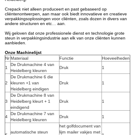
Crepack niet alleen produceert en past gebaseerd op
cliëntenontwerpen, aan maar ook biedt innovatieve en creatieve
verpakkingsoplossingen voor cliënten, zoals dozen in divers van
andere structuren en etc… aan.
Wij geloven dat onze professionele dienst en technologie grote
steun in verpakkingsindustrie aan elk van onze cliënten kunnen
aanbieden.
Onze Machinelijst
Nr
Materiaal
Functie
Hoeveelheden
De Drukmachine 4 van
1
Druk
1
Heidelberg kleuren
De Drukmachine 6 die
2
kleuren +1 van
Druk
1
Heidelberg eindigen
De Drukmachine 8 van
3
Heidelberg kleurt + 1
Druk
1
eindigend
De Drukmachine 7 van
4
Druk
1
Heidelberg kleuren
het golfdocument van
automatische steun
lijm mailer vakjes met