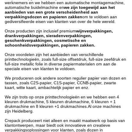
werknemers en we hebben een automatische montagemachine,
automatische buidelmachine en
we zijn toegewijd aan het
aanbieden van een grote verscheidenheid aan
verpakkingsdozen en papieren zakken
om te voldoen aan
gediversifieerde eisen van klanten van over de hele wereld.
Onze producten zijn inclusief premium
wijnverpakkingen,
drankverpakkingen, sieradenverpakkingen,
geschenkverpakkingen, cosmetische en
schoonheidsverpakkingen, papieren zakken.
Onze voordelen zijn het aanbieden van verschillende
printtechnologieën, zoals full-size offsetdruk, full-size zeefdruk en
full-size metallic folie in diverse papiermaterialen om aan de
speciale eisen van klanten te voldoen.
We produceren ook andere soorten regulier papier van dozen en
tassen, zoals C2S-papier, C1S-papier, CCNB-papier, zwarte
kaart, witte kaart, ambachtelijk papier en enz.
We zijn trots op onze printtechnologieën en we hebben een 4
kleuren drukmachine, 5 kleuren drukmachine, 6 kleuren + 1
drukmachine en 8 kleuren +1 drukmachines.Al onze machines
zijn Heidelberg.
Crepack produceert niet alleen en maakt maatwerk op basis van
klantontwerpen, maar biedt ook innovatieve en creatieve
verpakkingsoplossingen voor klanten, zoals dozen in