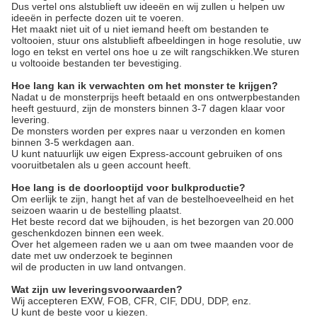
Dus vertel ons alstublieft uw ideeën en wij zullen u helpen uw
ideeën in perfecte dozen uit te voeren.
Het maakt niet uit of u niet iemand heeft om bestanden te
voltooien, stuur ons alstublieft afbeeldingen in hoge resolutie, uw
logo en tekst en vertel ons hoe u ze wilt rangschikken.We sturen
u voltooide bestanden ter bevestiging.
Hoe lang kan ik verwachten om het monster te krijgen?
Nadat u de monsterprijs heeft betaald en ons ontwerpbestanden
heeft gestuurd, zijn de monsters binnen 3-7 dagen klaar voor
levering.
De monsters worden per expres naar u verzonden en komen
binnen 3-5 werkdagen aan.
U kunt natuurlijk uw eigen Express-account gebruiken of ons
vooruitbetalen als u geen account heeft.
Hoe lang is de doorlooptijd voor bulkproductie?
Om eerlijk te zijn, hangt het af van de bestelhoeveelheid en het
seizoen waarin u de bestelling plaatst.
Het beste record dat we bijhouden, is het bezorgen van 20.000
geschenkdozen binnen een week.
Over het algemeen raden we u aan om twee maanden voor de
date met uw onderzoek te beginnen
wil de producten in uw land ontvangen.
Wat zijn uw leveringsvoorwaarden?
Wij accepteren EXW, FOB, CFR, CIF, DDU, DDP, enz.
U kunt de beste voor u kiezen.