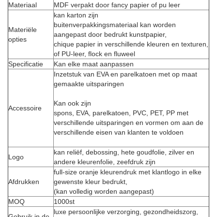
Materiaal
MDF verpakt door fancy papier of pu leer
kan karton zijn
buitenverpakkingsmateriaal kan worden
Materiële
aangepast door bedrukt kunstpapier,
opties
chique papier in verschillende kleuren en texturen,
of PU-leer, flock en fluweel
Specificatie
Kan elke maat aanpassen
Inzetstuk van EVA en parelkatoen met op maat
gemaakte uitsparingen
Kan ook zijn
Accessoire
spons, EVA, parelkatoen, PVC, PET, PP met
verschillende uitsparingen en vormen om aan de
verschillende eisen van klanten te voldoen
kan reliëf, debossing, hete goudfolie, zilver en
Logo
andere kleurenfolie, zeefdruk zijn
full-size oranje kleurendruk met klantlogo in elke
Afdrukken
gewenste kleur bedrukt,
(kan volledig worden aangepast)
MOQ
1000st
luxe persoonlijke verzorging, gezondheidszorg,
Gebruik in de