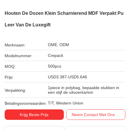
Houten De Dozen Klein Scharnierend MDF Verpakt Pu
Leer Van De Luxegift
OME, ODM
Merknaam:
Crepack
Modelnummer:
500pcs
MOQ:
USD3.387-USD5.646
Prijs:
1piece in polybag, bepaalde stukken in
Verpakking:
een stijf de uitvoerkarton
T/T, Western Union
Betalingsvoorwaarden:
Krijg Beste Prijs
Neem Contact Met Ons Op