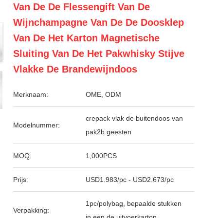
Van De De Flessengift Van De
Wijnchampagne Van De De Doosklep
Van De Het Karton Magnetische
Sluiting Van De Het Pakwhisky Stijve
Vlakke De Brandewijndoos
Merknaam:
OME, ODM
crepack vlak de buitendoos van
Modelnummer:
pak2b geesten
MOQ:
1,000PCS
Prijs:
USD1.983/pc - USD2.673/pc
1pc/polybag, bepaalde stukken
Verpakking:
in een de uitvoerkarton