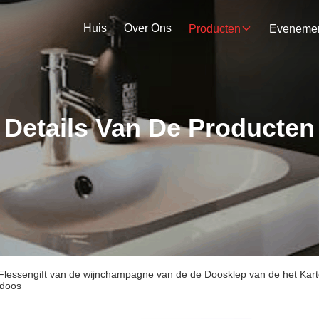
Huis
Over Ons
Producten
Details Van De Producten
Flessengift van de wijnchampagne van de de Doosklep van de het Karto
ndoos