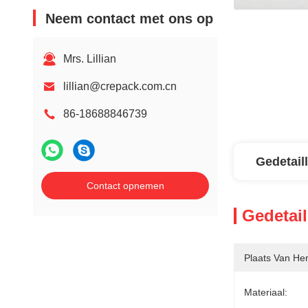
Neem contact met ons op
Mrs. Lillian
lillian@crepack.com.cn
86-18688846739
Gedetail
Contact opnemen
Gedetail
Plaats Van He
Materiaal: