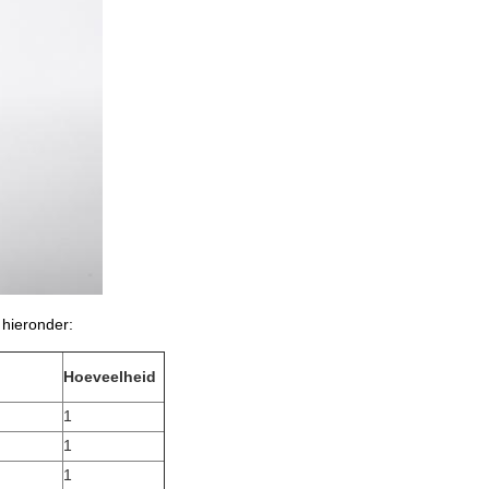
 hieronder:
Hoeveelheid
1
1
1