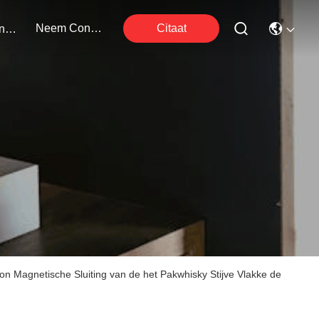
Neem Contact Met Ons Op
Citaat
Evenementen
n Magnetische Sluiting van de het Pakwhisky Stijve Vlakke de