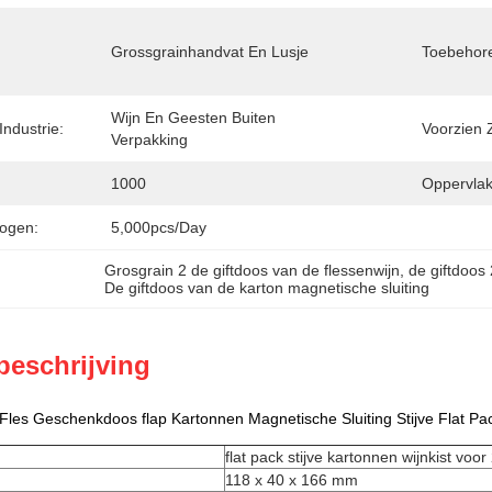
Grossgrainhandvat En Lusje
Toebehore
Wijn En Geesten Buiten 
Industrie:
Voorzien Z
Verpakking
1000
Oppervlak
ogen:
5,000pcs/day
Grosgrain 2 de giftdoos van de flessenwijn
, 
de giftdoos
De giftdoos van de karton magnetische sluiting
beschrijving
les Geschenkdoos flap Kartonnen Magnetische Sluiting Stijve Flat Pa
flat pack stijve kartonnen wijnkist voo
118 x 40 x 166 mm