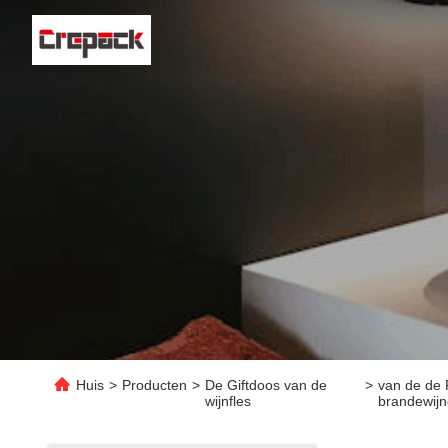
Huis
>
Producten
>
De Giftdoos van de
>
van de de 
wijnfles
brandewij