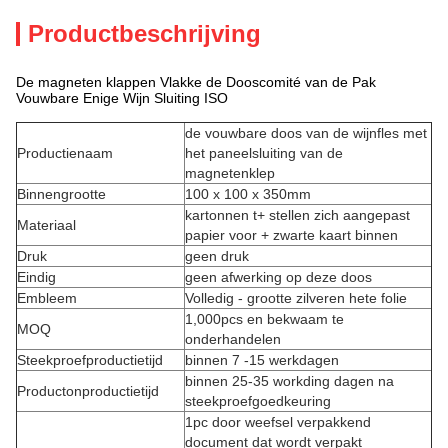
Productbeschrijving
De magneten klappen Vlakke de Dooscomité van de Pak
Vouwbare Enige Wijn Sluiting ISO
de vouwbare doos van de wijnfles met
Productienaam
het paneelsluiting van de
magnetenklep
Binnengrootte
100 x 100 x 350mm
kartonnen t+ stellen zich aangepast
Materiaal
papier voor + zwarte kaart binnen
Druk
geen druk
Eindig
geen afwerking op deze doos
Embleem
Volledig - grootte zilveren hete folie
1,000pcs en bekwaam te
MOQ
onderhandelen
Steekproefproductietijd
binnen 7 -15 werkdagen
binnen 25-35 workding dagen na
Productonproductietijd
steekproefgoedkeuring
1pc door weefsel verpakkend
document dat wordt verpakt