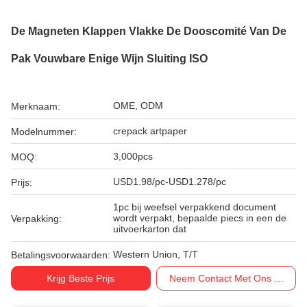
De Magneten Klappen Vlakke De Dooscomité Van De
Pak Vouwbare Enige Wijn Sluiting ISO
OME, ODM
Merknaam:
crepack artpaper
Modelnummer:
3,000pcs
MOQ:
USD1.98/pc-USD1.278/pc
Prijs:
1pc bij weefsel verpakkend document
wordt verpakt, bepaalde piecs in een de
Verpakking:
uitvoerkarton dat
Western Union, T/T
Betalingsvoorwaarden:
Krijg Beste Prijs
Neem Contact Met Ons Op