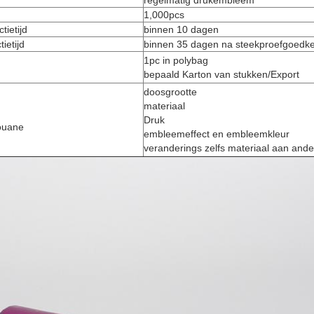
regelmatig drukembleem
1,000pcs
tietijd
binnen 10 dagen
ietijd
binnen 35 dagen na steekproefgoedke
1pc in polybag
bepaald Karton van stukken/Export
doosgrootte
materiaal
Druk
ouane
embleemeffect en embleemkleur
veranderings zelfs materiaal aan ande