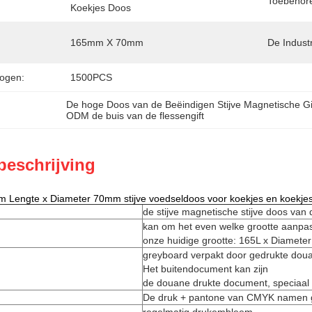
Toebehor
Koekjes Doos
165mm X 70mm
De Industr
ogen:
1500PCS
De hoge Doos van de Beëindigen Stijve Magnetische Gi
ODM de buis van de flessengift
beschrijving
 Lengte x Diameter 70mm stijve voedseldoos voor koekjes en koekje
de stijve magnetische stijve doos van 
kan om het even welke grootte aanpa
onze huidige grootte:
165L x Diamete
greyboard verpakt door gedrukte dou
Het buitendocument kan zijn
de douane drukte document, speciaal p
De druk + pantone van CMYK namen g