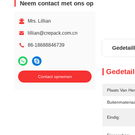
Neem contact met ons op
Mrs. Lillian
lillian@crepack.com.cn
86-18688846739
Gedetail
Gedetail
Contact opnemen
Plaats Van He
Buitenmateriaa
Eindig: