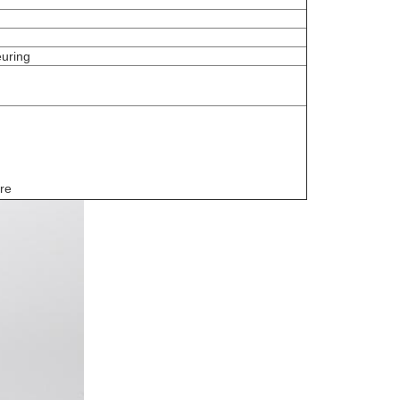
uring
re