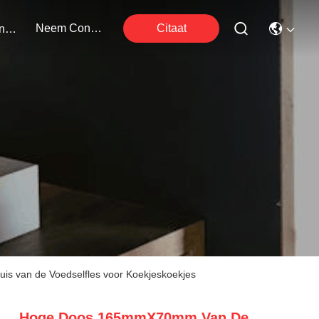
Neem Contact Met Ons Op
Citaat
Evenementen
is van de Voedselfles voor Koekjeskoekjes
Hoge Doos 165mmX70mm Van De