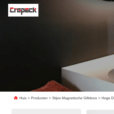
Huis
>
Producten
>
Stijve Magnetische Giftdoos
>
Hoge Do