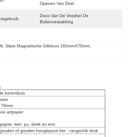
en:
Openen Van Deel
Doos Van De Voedsel De 
iegebruik:
Buitenverpakking
ft
, 
Stijve Magnetische Giftdoos 165mmX70mm
, 
s
de kartonbuis
ssen
r 70mm
ane artpaper
apier, leer, pu, doek en enz.
ouden of gouden hoogtepunt toe - rangschik druk