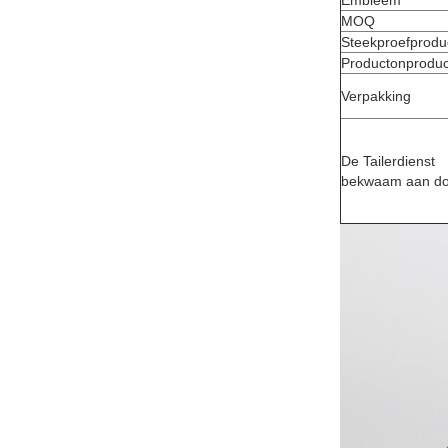
Embleem
MOQ
Steekproefproduc
Productonproduct
Verpakking
De Tailerdienst
bekwaam aan d