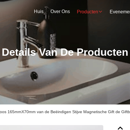
Huis
Over Ons
Producten
Details Van De Producten
os 165mmX70mm van de Beëindigen Stijve Magnetische Gift de Giftbu