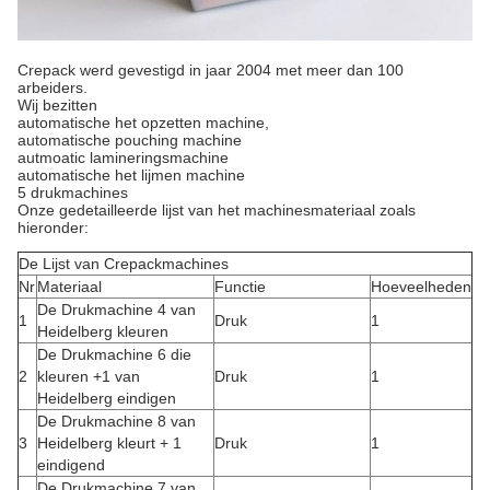
Crepack werd gevestigd in jaar 2004 met meer dan 100
arbeiders.
Wij bezitten
automatische het opzetten machine,
automatische pouching machine
autmoatic lamineringsmachine
automatische het lijmen machine
5 drukmachines
Onze gedetailleerde lijst van het machinesmateriaal zoals
hieronder:
De Lijst van Crepackmachines
Nr
Materiaal
Functie
Hoeveelheden
De Drukmachine 4 van
1
Druk
1
Heidelberg kleuren
De Drukmachine 6 die
2
kleuren +1 van
Druk
1
Heidelberg eindigen
De Drukmachine 8 van
3
Heidelberg kleurt + 1
Druk
1
eindigend
De Drukmachine 7 van