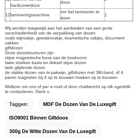
doos
hardcoverdoos
om het lamineren te
12
lamineringsmachine
1
doen
Wij worden toegewijd aan het aanbieden van een grote
verscheidenheid van de verpakking van dozen
zoals wijnvakje, geestenvakje, kosmetische vakjes, document
zakken
giftdozen
Onze doosstructuren zijn:
stijve magnetische boxe van de boekvorm
twee stukken basis en deksel stijve dozen
lade glijdende dozen
de vlakke dozen van
pakwijn, giftdozen met
3M-band, of 4
de
paren magneten bij 4 op te bouwen hoeken op te bouwen
Welkom om ons of per e-mail of door chatbericht op elk ogenblik
te contacteren. Dank u.
Taggen:
MDF De Dozen Van De Luxegift
ISO9001 Binnen Giftdoos
300g De Witte Dozen Van De Luxegift