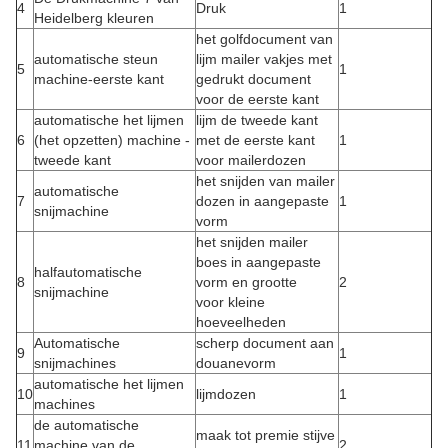
4
Druk
1
Heidelberg kleuren
het golfdocument van
automatische steun
lijm mailer vakjes met
5
1
machine-eerste kant
gedrukt document
voor de eerste kant
automatische het lijmen
lijm de tweede kant
6
(het opzetten) machine -
met de eerste kant
1
tweede kant
voor mailerdozen
het snijden van mailer
automatische
7
dozen in aangepaste
1
snijmachine
vorm
het snijden mailer
boes in aangepaste
halfautomatische
8
vorm en grootte
2
snijmachine
voor kleine
hoeveelheden
Automatische
scherp document aan
9
1
snijmachines
douanevorm
automatische het lijmen
10
lijmdozen
1
machines
de automatische
maak tot premie stijve
11
machine van de
2