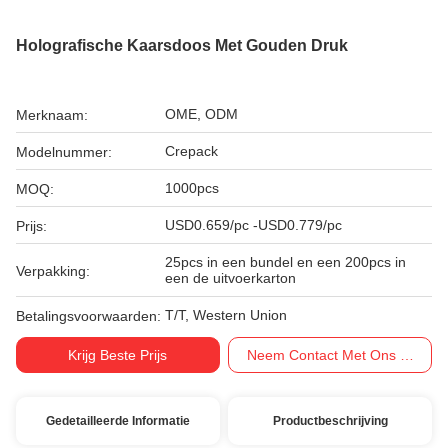
Holografische Kaarsdoos Met Gouden Druk
OME, ODM
Merknaam:
Crepack
Modelnummer:
1000pcs
MOQ:
USD0.659/pc -USD0.779/pc
Prijs:
25pcs in een bundel en een 200pcs in
Verpakking:
een de uitvoerkarton
T/T, Western Union
Betalingsvoorwaarden:
Krijg Beste Prijs
Neem Contact Met Ons Op
Gedetailleerde Informatie
Productbeschrijving