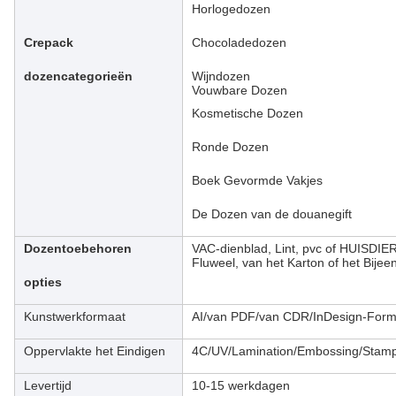
Horlogedozen
Crepack
Chocoladedozen
dozencategorieën
Wijndozen
Vouwbare Dozen
Kosmetische Dozen
Ronde Dozen
Boek Gevormde Vakjes
De Dozen van de douanegift
Dozentoebehoren
VAC-dienblad, Lint, pvc of HUISDIE
Fluweel, van het Karton of het Bije
opties
Kunstwerkformaat
AI/van PDF/van CDR/InDesign-Form
Oppervlakte het Eindigen
4C/UV/Lamination/Embossing/Stam
Levertijd
10-15 werkdagen