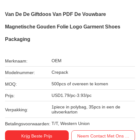
Van De De Giftdoos Van PDF De Vouwbare
Magnetische Gouden Folie Logo Garment Shoes
Packaging
OEM
Merknaam:
Crepack
Modelnummer:
500pcs of overeen te komen
MOQ:
USD1.79/pc-3.93/pc
Prijs:
1piece in polybag, 35pcs in een de
Verpakking:
uitvoerkarton
T/T, Western Union
Betalingsvoorwaarden:
Krijg Beste Prijs
Neem Contact Met Ons Op