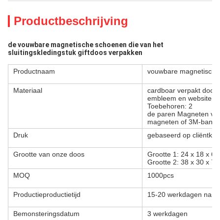
Productbeschrijving
de vouwbare magnetische schoenen die van het 
sluitingskledingstuk giftdoos verpakken
Productnaam
vouwbare magnetische d
Materiaal
cardboar verpakt door
embleem en website rich
Toebehoren: 2
de paren Magneten van
magneten of 3M-band
Druk
gebaseerd op cliëntku
Grootte van onze doos
Grootte 1: 24 x 18 x 6
Grootte 2: 38 x 30 x 7
MOQ
1000pcs
Productieproductietijd
15-20 werkdagen na st
Bemonsteringsdatum
3 werkdagen