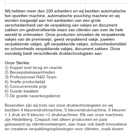
Wij hebben meer dan 100 arbeiders en wij bezitten automatische
het opzetten machine, automatische pouching machine en wij
worden toegewijd aan het aanbieden van een grote
verscheidenheid van de verpakking van vakjes en document
zakken om gediversifieerde eisen van cliënten van over de hele
wereld te ontmoeten. Onze producten omvatten de verpakkende
vakjes van de premiewijn, geest verpakkend vakje, juwelen
verpakkende vakjes, gift verpakkende vakjes, schoonheidsmiddel
en schoonheids verpakkende vakjes, document zakken. Onze
voordelig biedt verschillende druktechnologieën aan.
Onze Sterkte:
1) Koppel snel terug en reactie
2) Beroepsbekwaamheden
3) Professioneel R&D-Team
4) Snelle productietijd
5) Concurrerende prijs
6) Goede kwaliteit
7) De goede naverkoopdienst.
Bovendien zijn wij trots van onze druktechnologieën en wij
bezitten 4 kleurendrukmachine, 5 kleurendrukmachine, 6 kleuren
+ 1 druk en 8 kleuren +1 drukmachines. Elk van onze machines
zijn Heidelberg. Crepack niet alleen produceert en past
gebaseerd op cliëntenontwerpen, aan maar ook biedt innovatieve
en creatieve verpakkingsoplossingen voor cliënten, zoals dozen