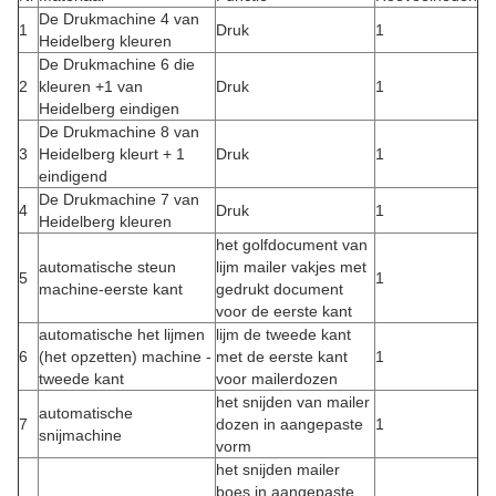
De Drukmachine 4 van
1
Druk
1
Heidelberg kleuren
De Drukmachine 6 die
2
kleuren +1 van
Druk
1
Heidelberg eindigen
De Drukmachine 8 van
3
Heidelberg kleurt + 1
Druk
1
eindigend
De Drukmachine 7 van
4
Druk
1
Heidelberg kleuren
het golfdocument van
automatische steun
lijm mailer vakjes met
5
1
machine-eerste kant
gedrukt document
voor de eerste kant
automatische het lijmen
lijm de tweede kant
6
(het opzetten) machine -
met de eerste kant
1
tweede kant
voor mailerdozen
het snijden van mailer
automatische
7
dozen in aangepaste
1
snijmachine
vorm
het snijden mailer
boes in aangepaste