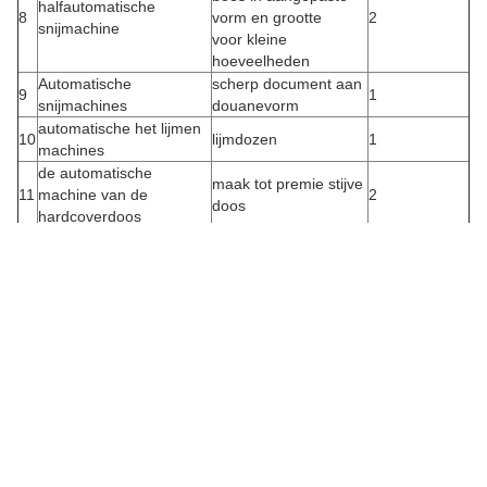
halfautomatische
8
vorm en grootte
2
snijmachine
voor kleine
hoeveelheden
Automatische
scherp document aan
9
1
snijmachines
douanevorm
automatische het lijmen
10
lijmdozen
1
machines
de automatische
maak tot premie stijve
11
machine van de
2
doos
hardcoverdoos
om het lamineren te
12
lamineringsmachine
1
doen
Welkom om ons op elk ogenblik te contacteren en wij zullen u
professionele, snelle klantenservice, concurrerende prijs, snelle
productietijd en etc… aanbieden.
Dank u
Taggen:
De Vouwbare Magnetische Doos Van PMS