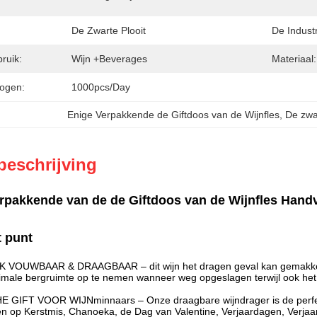
De Zwarte Plooit
De Industr
ruik:
Wijn +Beverages
Materiaal:
ogen:
1000pcs/day
Enige Verpakkende de Giftdoos van de Wijnfles
, 
De zwar
beschrijving
erpakkende van de de Giftdoos van de Wijnfles Han
t punt
UWBAAR & DRAAGBAAR – dit wijn het dragen geval kan gemakkelijk 
male bergruimte op te nemen wanneer weg opgeslagen terwijl ook het
FT VOOR WIJNminnaars – Onze draagbare wijndrager is de perfecte g
n op Kerstmis, Chanoeka, de Dag van Valentine, Verjaardagen, Verjaa