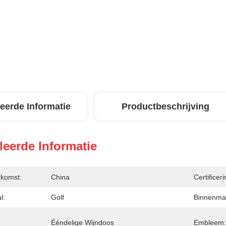
leerde Informatie
Productbeschrijving
leerde Informatie
rkomst:
China
Certificeri
l:
Golf
Binnenmat
Ééndelige Wijndoos
Embleem: