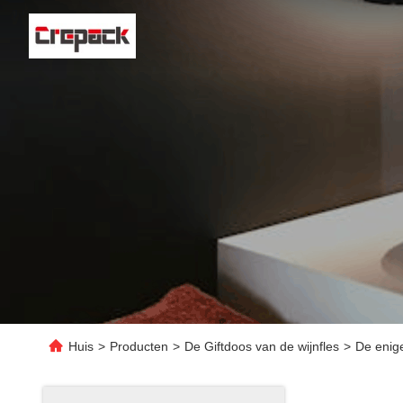
Huis
>
Producten
>
De Giftdoos van de wijnfles
>
De enig