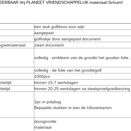
BAAR Vrij PLANEET VRIENDSCHAPPELIJK materiaal-Schuim!
één stuk golf
doos voor wijn
aangepast
golf
vakje
door aangepast document
gselmateriaal
zwart document
volledig - embleem van de grootte het gouden folie,
volledig - de folie van het groottegolf
1000pcs
tietijd
binnen 15-7 werkdagen
ietijd
binnen 20-25 werkdagen na steekproefgoedkeuring
1pc in polybag
Bepaalde stukken in een de Uitvoerkarton
doosgrootte
materiaal