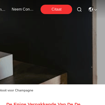
Neem Contact Met Ons Op
Citaat
Evenementen
plooit voor Champagne
De Enige Verpakkende Van De De