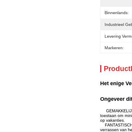
Binnenlands:
Industrieel Geb
Levering Verm
Markeren:
Product
Het enige V
Ongeveer di
GEMAKKELIJK VO
toestaan om mini
op vakanties.
FANTASTISCHE GI
verrassen van he