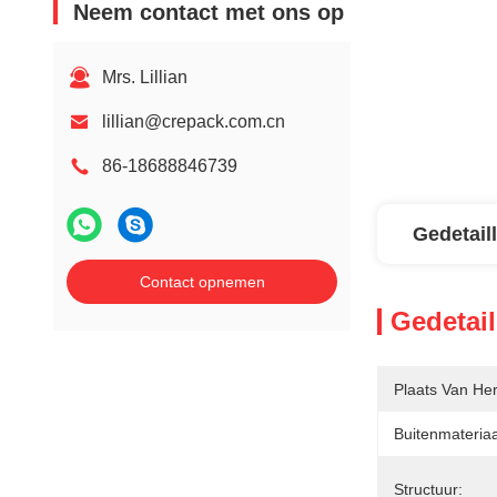
Neem contact met ons op
Mrs. Lillian
lillian@crepack.com.cn
86-18688846739
Gedetail
Contact opnemen
Gedetail
Plaats Van He
Buitenmateriaa
Structuur: