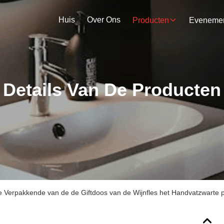
Huis
Over Ons
Producten
Details Van De Producten
e Verpakkende van de de Giftdoos van de Wijnfles het Handvatzwarte 