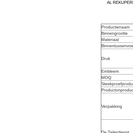
AL REKUPEREER
Productienaam
Binnengrootte
Materiaal
Binnentussenvoe
Druk
Embleem
MOQ
Steekproefproduc
Productonproduct
Verpakking
De Tailerdienst