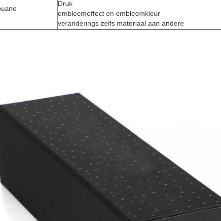
Druk
ouane
embleemeffect en embleemkleur
veranderings zelfs materiaal aan andere