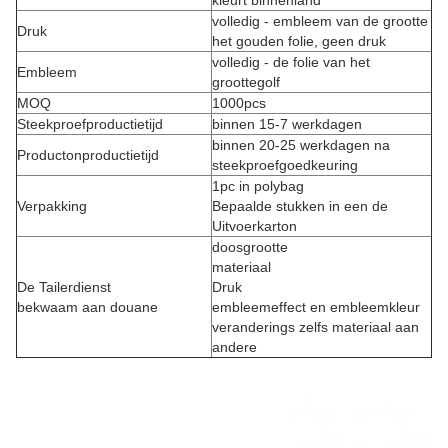
kleurt binnenland
volledig - embleem van de grootte
Druk
het gouden folie, geen druk
volledig - de folie van het
Embleem
groottegolf
MOQ
1000pcs
Steekproefproductietijd
binnen 15-7 werkdagen
binnen 20-25 werkdagen na
Productonproductietijd
steekproefgoedkeuring
1pc in polybag
Verpakking
Bepaalde stukken in een de
Uitvoerkarton
doosgrootte
materiaal
De Tailerdienst
Druk
bekwaam aan douane
embleemeffect en embleemkleur
veranderings zelfs materiaal aan
andere