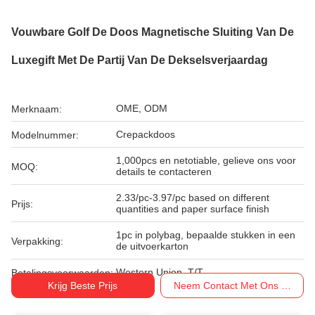
Vouwbare Golf De Doos Magnetische Sluiting Van De
Luxegift Met De Partij Van De Dekselsverjaardag
OME, ODM
Merknaam:
Crepackdoos
Modelnummer:
1,000pcs en netotiable, gelieve ons voor
MOQ:
details te contacteren
2.33/pc-3.97/pc based on different
Prijs:
quantities and paper surface finish
1pc in polybag, bepaalde stukken in een
Verpakking:
de uitvoerkarton
Western Union, T/T
Betalingsvoorwaarden:
Krijg Beste Prijs
Neem Contact Met Ons Op