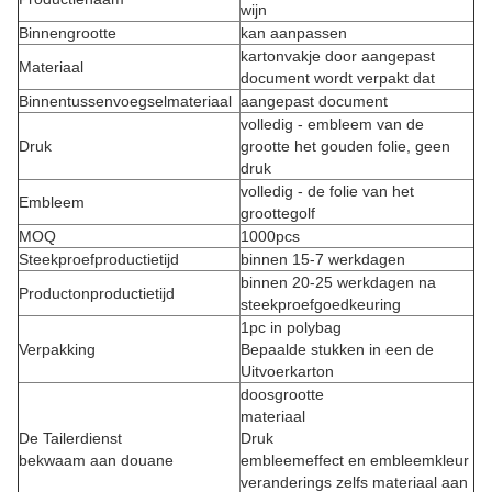
wijn
Binnengrootte
kan aanpassen
kartonvakje door aangepast
Materiaal
document wordt verpakt dat
Binnentussenvoegselmateriaal
aangepast document
volledig - embleem van de
Druk
grootte het gouden folie, geen
druk
volledig - de folie van het
Embleem
groottegolf
MOQ
1000pcs
Steekproefproductietijd
binnen 15-7 werkdagen
binnen 20-25 werkdagen na
Productonproductietijd
steekproefgoedkeuring
1pc in polybag
Verpakking
Bepaalde stukken in een de
Uitvoerkarton
doosgrootte
materiaal
De Tailerdienst
Druk
bekwaam aan douane
embleemeffect en embleemkleur
veranderings zelfs materiaal aan