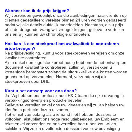
Wanneer kan ik de prijs krijgen?
Wij verzenden gewoonlijk onze die aanbiedingen naar cliënten op
cliënten gedetailleerd vereiste binnen 24 uren worden gebaseerd
nadat wij alle details duidelijk meedeelden. Nochtans, als u prijs
of in de dringende vraag wilt vroeger krijgen, gelieve te vertellen
ons en wij kunnen uw chronologie ontmoeten.
Hoe kan ik een steekproef om uw kwaliteit te controleren
ertoe brengen?
Na prijsbevestiging, kunt u voor steekproeven vereisen om onze
kwaliteit te controleren.
Als u enkel een lege steekproef nodig hebt om de het ontwerp en
document kwaliteit te controleren, zullen wij verstrekken u
kostenloos bemonstert zolang de uitdrukkelijke die kosten worden
gebaseerd op verzamelen. Normaal, verzenden wij alle
steekproeven door DHL.
Kunt u het ontwerp voor ons doen?
Ja. Wij hebben ons professioneel R&D-team die rijke ervaring in
verpakkingsontwerp en productie bevelen.
Gelieve te vertellen enkel ons uw ideeën en wij zullen helpen uw
ideeën in perfecte dozen uitvoeren.
Het is niet van belang als u iemand niet hebt om dossiers te
voltooien, alstublieft ons hoge resolutiebeelden, uw Embleem en
tekst enkel verzenden en ons vertellen hoe u hen zou willen
schikken. Wij zullen u voltooiden dossiers voor uw bevestiging