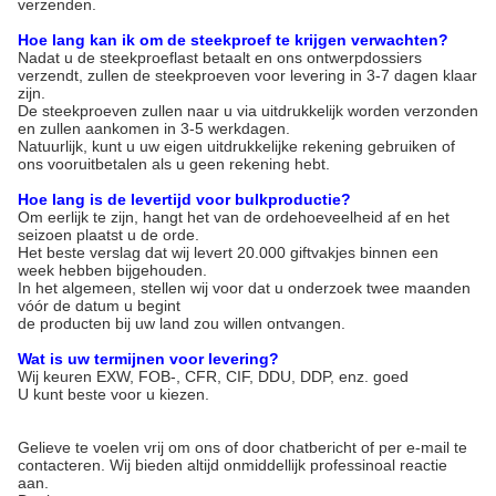
verzenden.
Hoe lang kan ik om de steekproef te krijgen verwachten?
Nadat u de steekproeflast betaalt en ons ontwerpdossiers
verzendt, zullen de steekproeven voor levering in 3-7 dagen klaar
zijn.
De steekproeven zullen naar u via uitdrukkelijk worden verzonden
en zullen aankomen in 3-5 werkdagen.
Natuurlijk, kunt u uw eigen uitdrukkelijke rekening gebruiken of
ons vooruitbetalen als u geen rekening hebt.
Hoe lang is de levertijd voor bulkproductie?
Om eerlijk te zijn, hangt het van de ordehoeveelheid af en het
seizoen plaatst u de orde.
Het beste verslag dat wij levert 20.000 giftvakjes binnen een
week hebben bijgehouden.
In het algemeen, stellen wij voor dat u onderzoek twee maanden
vóór de datum u begint
de producten bij uw land zou willen ontvangen.
Wat is uw termijnen voor levering?
Wij keuren EXW, FOB-, CFR, CIF, DDU, DDP, enz. goed
U kunt beste voor u kiezen.
Gelieve te voelen vrij om ons of door chatbericht of per e-mail te
contacteren. Wij bieden altijd onmiddellijk professinoal reactie
aan.