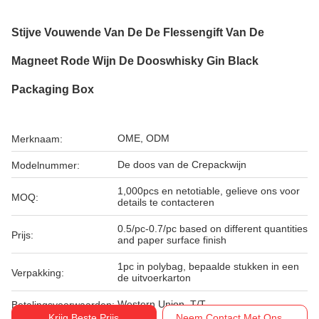
Stijve Vouwende Van De De Flessengift Van De
Magneet Rode Wijn De Dooswhisky Gin Black
Packaging Box
OME, ODM
Merknaam:
De doos van de Crepackwijn
Modelnummer:
1,000pcs en netotiable, gelieve ons voor
MOQ:
details te contacteren
0.5/pc-0.7/pc based on different quantities
Prijs:
and paper surface finish
1pc in polybag, bepaalde stukken in een
Verpakking:
de uitvoerkarton
Western Union, T/T
Betalingsvoorwaarden:
Krijg Beste Prijs
Neem Contact Met Ons Op