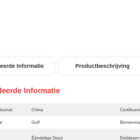
leerde Informatie
Productbeschrijving
leerde Informatie
rkomst:
China
Certificeri
l:
Golf
Binnenmat
Ééndelige Doos
Embleem: