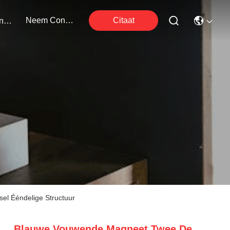
Neem Contact Met Ons Op
Citaat
Evenementen
el Ééndelige Structuur
Blauwe Vouwende Magneet Twee De