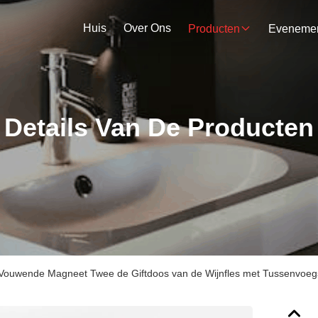
Huis
Over Ons
Producten
Details Van De Producten
Vouwende Magneet Twee de Giftdoos van de Wijnfles met Tussenvoegs