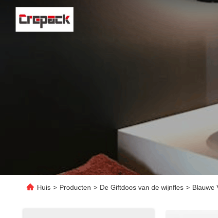
Huis
>
Producten
>
De Giftdoos van de wijnfles
>
Blauwe 