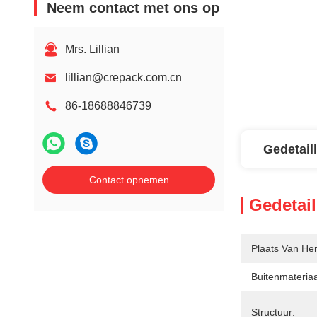
Neem contact met ons op
Mrs. Lillian
lillian@crepack.com.cn
86-18688846739
Gedetail
Contact opnemen
Gedetail
Plaats Van He
Buitenmateriaa
Structuur: