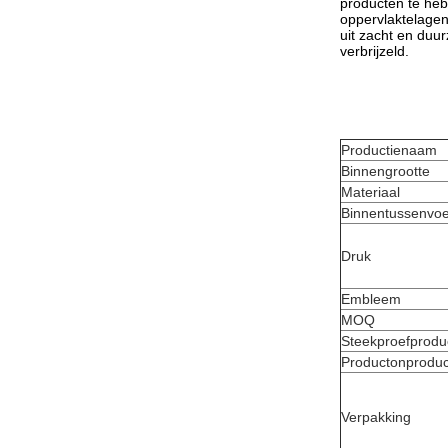
producten te heb
oppervlaktelagen
uit zacht en duu
verbrijzeld.
Productienaam
Binnengrootte
Materiaal
Binnentussenvoe
Druk
Embleem
MOQ
Steekproefproduc
Productonproduct
Verpakking