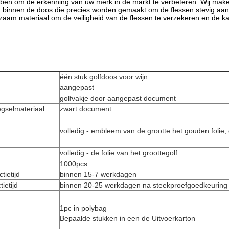
ben om de erkenning van uw merk in de markt te verbeteren. Wij make
 binnen de doos die precies worden gemaakt om de flessen stevig aa
rzaam materiaal om de veiligheid van de flessen te verzekeren en de ka
één stuk golf
doos voor wijn
aangepast
golf
vakje
door aangepast document
gselmateriaal
zwart document
volledig - embleem van de grootte het gouden folie,
volledig - de folie van het groottegolf
1000pcs
tietijd
binnen 15-7 werkdagen
ietijd
binnen 20-25 werkdagen na steekproefgoedkeuring
1pc in polybag
Bepaalde stukken in een de Uitvoerkarton