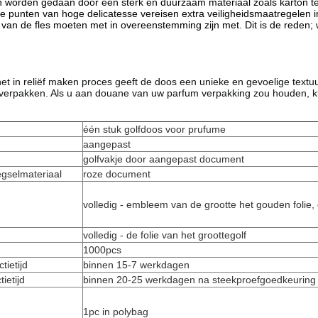
 worden gedaan door een sterk en duurzaam materiaal zoals karton te
 punten van hoge delicatesse vereisen extra veiligheidsmaatregelen i
van de fles moeten met in overeenstemming zijn met. Dit is de reden;
het in reliëf maken proces geeft de doos een unieke en gevoelige tex
verpakken. Als u aan douane van uw parfum verpakking zou houden, k
één stuk golf
doos voor prufume
aangepast
golf
vakje
door aangepast document
gselmateriaal
roze document
volledig - embleem van de grootte het gouden folie,
volledig - de folie van het groottegolf
1000pcs
tietijd
binnen 15-7 werkdagen
ietijd
binnen 20-25 werkdagen na steekproefgoedkeuring
1pc in polybag