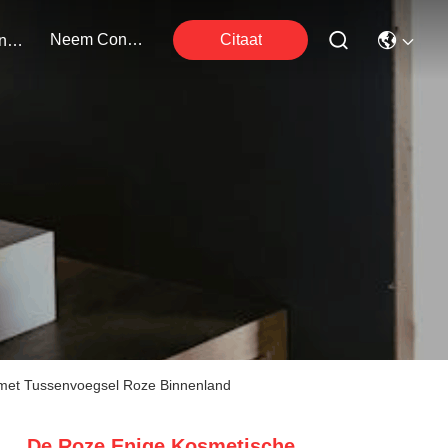
Neem Contact Met Ons Op
Citaat
Evenementen
met Tussenvoegsel Roze Binnenland
De Roze Enige Kosmetische