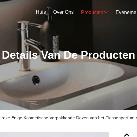
Huis
Over Ons
Producten
Details Van De Producten
 roze Enige Kosmetische Verpakkende Dozen van het Flessenparfum 