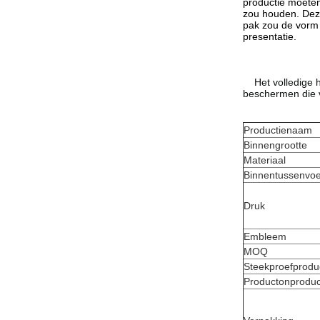
productie moeten
zou houden. Deze
pak zou de vorm 
presentatie.
Het volledige 
beschermen die 
Productienaam
Binnengrootte
Materiaal
Binnentussenvoe
Druk
Embleem
MOQ
Steekproefproduc
Productonproduct