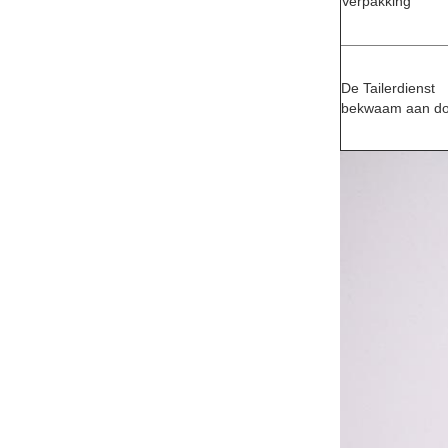
Verpakking
De Tailerdienst
bekwaam aan d