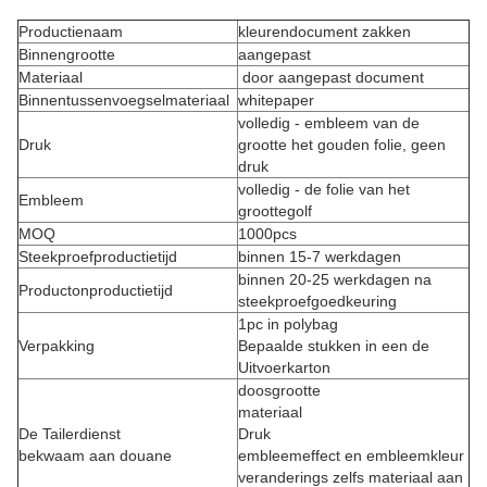
Productienaam
kleurendocument zakken
Binnengrootte
aangepast
Materiaal
door aangepast document
Binnentussenvoegselmateriaal
whitepaper
volledig - embleem van de
Druk
grootte het gouden folie, geen
druk
volledig - de folie van het
Embleem
groottegolf
MOQ
1000pcs
Steekproefproductietijd
binnen 15-7 werkdagen
binnen 20-25 werkdagen na
Productonproductietijd
steekproefgoedkeuring
1pc in polybag
Verpakking
Bepaalde stukken in een de
Uitvoerkarton
doosgrootte
materiaal
De Tailerdienst
Druk
bekwaam aan douane
embleemeffect en embleemkleur
veranderings zelfs materiaal aan