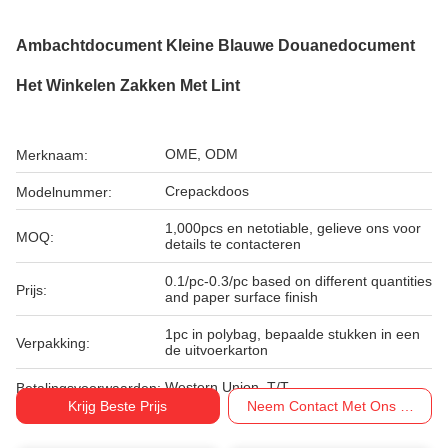
Ambachtdocument Kleine Blauwe Douanedocument
Het Winkelen Zakken Met Lint
OME, ODM
Merknaam:
Crepackdoos
Modelnummer:
1,000pcs en netotiable, gelieve ons voor
MOQ:
details te contacteren
0.1/pc-0.3/pc based on different quantities
Prijs:
and paper surface finish
1pc in polybag, bepaalde stukken in een
Verpakking:
de uitvoerkarton
Western Union, T/T
Betalingsvoorwaarden:
Krijg Beste Prijs
Neem Contact Met Ons Op