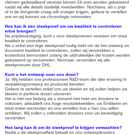
cliënten gedetailleerd vereiste binnen 24 uren worden gebaseerd
nadat wij alle details duidelijk meedeelden. Nochtans, als u prijs
of in de dringende vraag wilt vroeger krijgen, gelieve te vertellen
ons en wij kunnen uw chronologie ontmoeten.
Hoe kan ik een steekproef om uw kwaliteit te controleren
ertoe brengen?
Na prijsbevestiging, kunt u voor steekproeven vereisen om onze
kwaliteit te controleren.
Als u enkel een lege steekproef nodig hebt om de het ontwerp en
document kwaliteit te controleren, zullen wij verstrekken u
kostenloos bemonstert zolang de uitdrukkelijke die kosten worden
gebaseerd op verzamelen. Normaal, verzenden wij alle
steekproeven door DHL.
Kunt u het ontwerp voor ons doen?
Ja. Wij hebben ons professioneel R&D-team die rijke ervaring in
verpakkingsontwerp en productie bevelen.
Gelieve te vertellen enkel ons uw ideeën en wij zullen helpen uw
ideeën in perfecte dozen uitvoeren.
Het is niet van belang als u iemand niet hebt om dossiers te
voltooien, alstublieft ons hoge resolutiebeelden, uw Embleem en
tekst enkel verzenden en ons vertellen hoe u hen zou willen
schikken. Wij zullen u voltooiden dossiers voor uw bevestiging
verzenden.
Hoe lang kan ik om de steekproef te krijgen verwachten?
Nadat u de steekproeflast betaalt en ons ontwerpdossiers