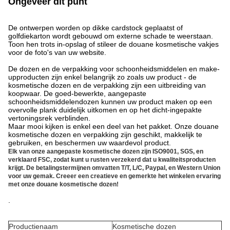
Ongeveer dit punt
De ontwerpen worden op dikke cardstock geplaatst of
golfdiekarton wordt gebouwd om externe schade te weerstaan.
Toon hen trots in-opslag of stileer de douane kosmetische vakjes
voor de foto's van uw website.
De dozen en de verpakking voor schoonheidsmiddelen en make-
upproducten zijn enkel belangrijk zo zoals uw product - de
kosmetische dozen en de verpakking zijn een uitbreiding van
koopwaar. De goed-bewerkte, aangepaste
schoonheidsmiddelendozen kunnen uw product maken op een
overvolle plank duidelijk uitkomen en op het dicht-ingepakte
vertoningsrek verblinden.
Maar mooi kijken is enkel een deel van het pakket. Onze douane
kosmetische dozen en verpakking zijn geschikt, makkelijk te
gebruiken, en beschermen uw waardevol product.
Elk van onze aangepaste kosmetische dozen zijn ISO9001, SGS, en
verklaard FSC, zodat kunt u rusten verzekerd dat u kwaliteitsproducten
krijgt. De betalingstermijnen omvatten T/T, L/C, Paypal, en Western Union
voor uw gemak. Creeer een creatieve en gemerkte het winkelen ervaring
met onze douane kosmetische dozen!
.
Productienaam
Kosmetische dozen