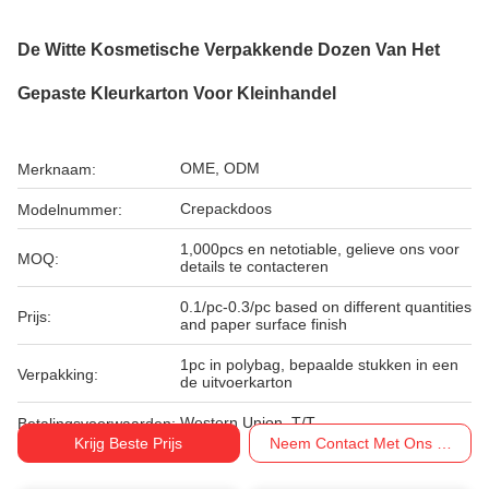
De Witte Kosmetische Verpakkende Dozen Van Het
Gepaste Kleurkarton Voor Kleinhandel
OME, ODM
Merknaam:
Crepackdoos
Modelnummer:
1,000pcs en netotiable, gelieve ons voor
MOQ:
details te contacteren
0.1/pc-0.3/pc based on different quantities
Prijs:
and paper surface finish
1pc in polybag, bepaalde stukken in een
Verpakking:
de uitvoerkarton
Western Union, T/T
Betalingsvoorwaarden:
Krijg Beste Prijs
Neem Contact Met Ons Op