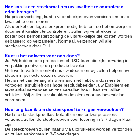
Hoe kan ik een steekproef om uw kwaliteit te controleren
ertoe brengen?
Na prijsbevestiging, kunt u voor steekproeven vereisen om onze
kwaliteit te controleren.
Als u enkel een lege steekproef nodig hebt om de het ontwerp en
document kwaliteit te controleren, zullen wij verstrekken u
kostenloos bemonstert zolang de uitdrukkelijke die kosten worden
gebaseerd op verzamelen. Normaal, verzenden wij alle
steekproeven door DHL.
Kunt u het ontwerp voor ons doen?
Ja. Wij hebben ons professioneel R&D-team die rijke ervaring in
verpakkingsontwerp en productie bevelen.
Gelieve te vertellen enkel ons uw ideeën en wij zullen helpen uw
ideeën in perfecte dozen uitvoeren.
Het is niet van belang als u iemand niet hebt om dossiers te
voltooien, alstublieft ons hoge resolutiebeelden, uw Embleem en
tekst enkel verzenden en ons vertellen hoe u hen zou willen
schikken. Wij zullen u voltooiden dossiers voor uw bevestiging
verzenden.
Hoe lang kan ik om de steekproef te krijgen verwachten?
Nadat u de steekproeflast betaalt en ons ontwerpdossiers
verzendt, zullen de steekproeven voor levering in 3-7 dagen klaar
zijn.
De steekproeven zullen naar u via uitdrukkelijk worden verzonden
en zullen aankomen in 3-5 werkdagen.