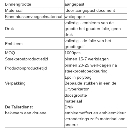
Binnengrootte
aangepast
Materiaal
door aangepast document
Binnentussenvoegselmateriaal
whitepaper
volledig - embleem van de
Druk
grootte het gouden folie, geen
druk
volledig - de folie van het
Embleem
groottegolf
MOQ
1000pcs
Steekproefproductietijd
binnen 15-7 werkdagen
binnen 20-25 werkdagen na
Productonproductietijd
steekproefgoedkeuring
1pc in polybag
Verpakking
Bepaalde stukken in een de
Uitvoerkarton
doosgrootte
materiaal
De Tailerdienst
Druk
bekwaam aan douane
embleemeffect en embleemkleur
veranderings zelfs materiaal aan
andere