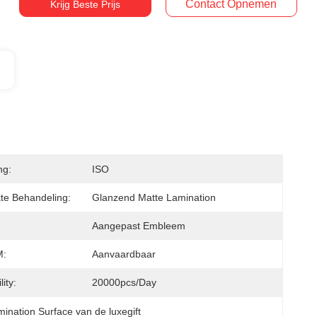
Contact Opnemen
Krijg Beste Prijs
ng:
ISO
te Behandeling:
Glanzend Matte Lamination
Aangepast Embleem
:
Aanvaardbaar
ity:
20000pcs/Day
nation Surface van de luxegift