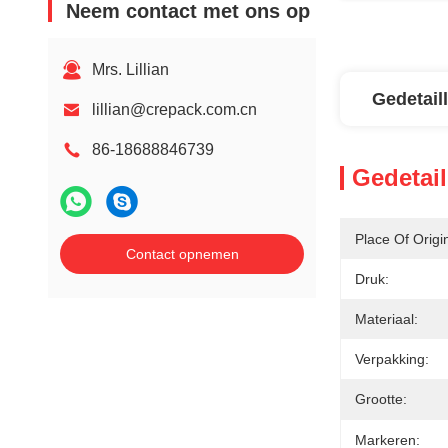
Neem contact met ons op
Mrs. Lillian
Gedetail
lillian@crepack.com.cn
86-18688846739
Gedetail
Place Of Origi
Contact opnemen
Druk:
Materiaal:
Verpakking:
Grootte:
Markeren: