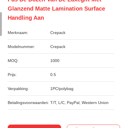
Glanzend Matte Lamination Surface
Handling Aan
Merknaam:
Crepack
Modelnummer:
Crepack
MOQ:
1000
Prijs:
0.5
Verpakking:
1PC/polybag
Betalingsvoorwaarden:
T/T, L/C, PayPal, Western Union