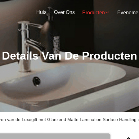
Huis
Over Ons
Producten
Details Van De Producten
en van de Luxegift met Glanzend Matte Lamination Surface Handling 