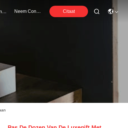
Neem Contact Met Ons Op
Citaat
Evenementen
aan
Pas De Dozen Van De Luxegift Met