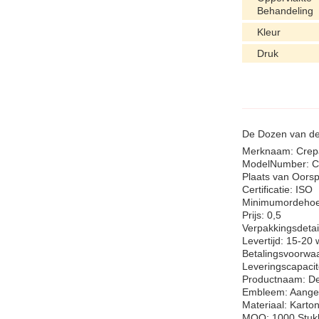
Behandeling
Kleur
Druk
De Dozen van de 
Merknaam: Crep
ModelNumber: C
Plaats van Oors
Certificatie: ISO
Minimumordehoe
Prijs: 0,5
Verpakkingsdetai
Levertijd: 15-20
Betalingsvoorwaa
Leveringscapacit
Productnaam: De
Embleem: Aange
Materiaal: Karto
MOQ: 1000 Stuk