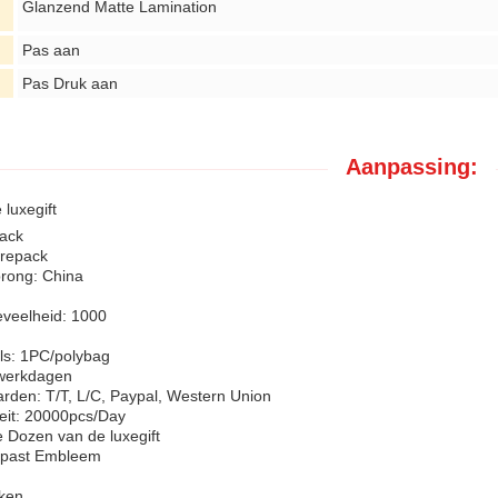
Glanzend Matte Lamination
Pas aan
Pas Druk aan
Aanpassing:
luxegift
ack
repack
prong: China
veelheid: 1000
ls: 1PC/polybag
 werkdagen
rden: T/T, L/C, Paypal, Western Union
eit: 20000pcs/Day
 Dozen van de luxegift
past Embleem
n
ken