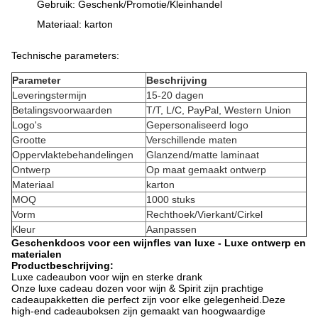
Gebruik: Geschenk/Promotie/Kleinhandel
Materiaal: karton
Technische parameters:
Parameter
Beschrijving
Leveringstermijn
15-20 dagen
Betalingsvoorwaarden
T/T, L/C, PayPal, Western Union
Logo's
Gepersonaliseerd logo
Grootte
Verschillende maten
Oppervlaktebehandelingen
Glanzend/matte laminaat
Ontwerp
Op maat gemaakt ontwerp
Materiaal
karton
MOQ
1000 stuks
Vorm
Rechthoek/Vierkant/Cirkel
Kleur
Aanpassen
Geschenkdoos voor een wijnfles van luxe - Luxe ontwerp en
materialen
Productbeschrijving:
Luxe cadeaubon voor wijn en sterke drank
Onze luxe cadeau dozen voor wijn & Spirit zijn prachtige
cadeaupakketten die perfect zijn voor elke gelegenheid.Deze
high-end cadeauboksen zijn gemaakt van hoogwaardige