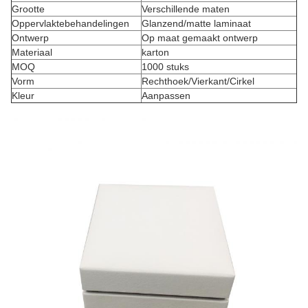
Grootte
Verschillende maten
Oppervlaktebehandelingen
Glanzend/matte laminaat
Ontwerp
Op maat gemaakt ontwerp
Materiaal
karton
MOQ
1000 stuks
Vorm
Rechthoek/Vierkant/Cirkel
Kleur
Aanpassen