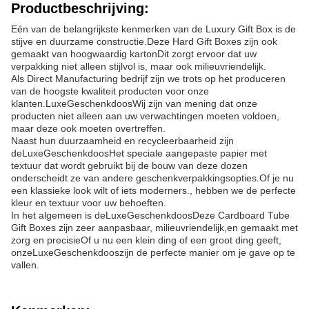
Productbeschrijving:
Eén van de belangrijkste kenmerken van de Luxury Gift Box is de
stijve en duurzame constructie.Deze Hard Gift Boxes zijn ook
gemaakt van hoogwaardig kartonDit zorgt ervoor dat uw
verpakking niet alleen stijlvol is, maar ook milieuvriendelijk.
Als Direct Manufacturing bedrijf zijn we trots op het produceren
van de hoogste kwaliteit producten voor onze
klanten.
Luxe
Geschenkdoos
Wij zijn van mening dat onze
producten niet alleen aan uw verwachtingen moeten voldoen,
maar deze ook moeten overtreffen.
Naast hun duurzaamheid en recycleerbaarheid zijn
de
Luxe
Geschenkdoos
Het speciale aangepaste papier met
textuur dat wordt gebruikt bij de bouw van deze dozen
onderscheidt ze van andere geschenkverpakkingsopties.Of je nu
een klassieke look wilt of iets moderners., hebben we de perfecte
kleur en textuur voor uw behoeften.
In het algemeen is de
Luxe
Geschenkdoos
Deze Cardboard Tube
Gift Boxes zijn zeer aanpasbaar, milieuvriendelijk,en gemaakt met
zorg en precisieOf u nu een klein ding of een groot ding geeft,
onze
Luxe
Geschenkdoos
zijn de perfecte manier om je gave op te
vallen.