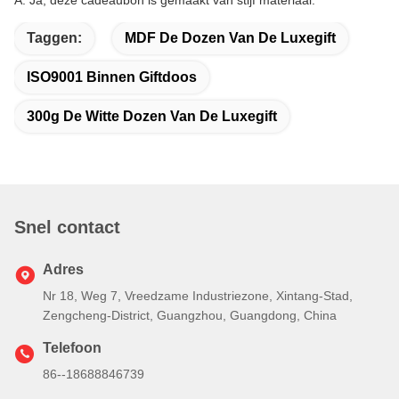
A: Ja, deze cadeaubon is gemaakt van stijf materiaal.
Taggen:
MDF De Dozen Van De Luxegift
ISO9001 Binnen Giftdoos
300g De Witte Dozen Van De Luxegift
Snel contact
Adres
Nr 18, Weg 7, Vreedzame Industriezone, Xintang-Stad,
Zengcheng-District, Guangzhou, Guangdong, China
Telefoon
86--18688846739