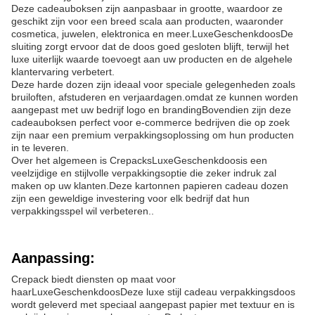
Deze cadeauboksen zijn aanpasbaar in grootte, waardoor ze
geschikt zijn voor een breed scala aan producten, waaronder
cosmetica, juwelen, elektronica en meer.
Luxe
Geschenkdoos
De
sluiting zorgt ervoor dat de doos goed gesloten blijft, terwijl het
luxe uiterlijk waarde toevoegt aan uw producten en de algehele
klantervaring verbetert.
Deze harde dozen zijn ideaal voor speciale gelegenheden zoals
bruiloften, afstuderen en verjaardagen.omdat ze kunnen worden
aangepast met uw bedrijf logo en brandingBovendien zijn deze
cadeauboksen perfect voor e-commerce bedrijven die op zoek
zijn naar een premium verpakkingsoplossing om hun producten
in te leveren.
Over het algemeen is Crepacks
Luxe
Geschenkdoos
is een
veelzijdige en stijlvolle verpakkingsoptie die zeker indruk zal
maken op uw klanten.Deze kartonnen papieren cadeau dozen
zijn een geweldige investering voor elk bedrijf dat hun
verpakkingsspel wil verbeteren..
Aanpassing:
Crepack biedt diensten op maat voor
haar
Luxe
Geschenkdoos
Deze luxe stijl cadeau verpakkingsdoos
wordt geleverd met speciaal aangepast papier met textuur en is