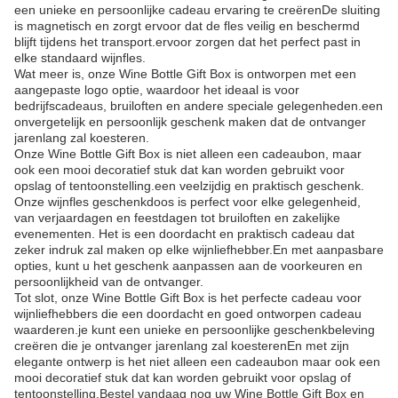
een unieke en persoonlijke cadeau ervaring te creërenDe sluiting
is magnetisch en zorgt ervoor dat de fles veilig en beschermd
blijft tijdens het transport.ervoor zorgen dat het perfect past in
elke standaard wijnfles.
Wat meer is, onze Wine Bottle Gift Box is ontworpen met een
aangepaste logo optie, waardoor het ideaal is voor
bedrijfscadeaus, bruiloften en andere speciale gelegenheden.een
onvergetelijk en persoonlijk geschenk maken dat de ontvanger
jarenlang zal koesteren.
Onze Wine Bottle Gift Box is niet alleen een cadeaubon, maar
ook een mooi decoratief stuk dat kan worden gebruikt voor
opslag of tentoonstelling.een veelzijdig en praktisch geschenk.
Onze wijnfles geschenkdoos is perfect voor elke gelegenheid,
van verjaardagen en feestdagen tot bruiloften en zakelijke
evenementen. Het is een doordacht en praktisch cadeau dat
zeker indruk zal maken op elke wijnliefhebber.En met aanpasbare
opties, kunt u het geschenk aanpassen aan de voorkeuren en
persoonlijkheid van de ontvanger.
Tot slot, onze Wine Bottle Gift Box is het perfecte cadeau voor
wijnliefhebbers die een doordacht en goed ontworpen cadeau
waarderen.je kunt een unieke en persoonlijke geschenkbeleving
creëren die je ontvanger jarenlang zal koesterenEn met zijn
elegante ontwerp is het niet alleen een cadeaubon maar ook een
mooi decoratief stuk dat kan worden gebruikt voor opslag of
tentoonstelling.Bestel vandaag nog uw Wine Bottle Gift Box en