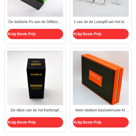
De dubbele Pu van de Giftdozen
1 van de de Luxegift van het stuk
van de Deurluxe Zwarte Groene
Vlakke Pak Zachte Gelamineerde
Spons van het Leerkarton
van het de Dozengepaste kleur
Krijg Beste Prijs
Krijg Beste Prijs
Aangepaste Knipsel
Gedrukte Condoom de
Gezondheidszorgdoos
De stijve van de het Kartongift
twee stukken basisskincare Kit
van de Rechthoekvorm van het
Box
de Doosparfum Fles Packging
Krijg Beste Prijs
Krijg Beste Prijs