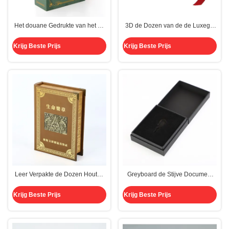
Het douane Gedrukte van het de
3D de Dozen van de de Luxegift
Dozenkarton van de Luxegift 3d
van het vakantieseizoen duiken
Karton van Flip Rectangle Pop
met het Magnetische Kabelband
Krijg Beste Prijs
Krijg Beste Prijs
Up Cosmetic Magnetische
Sluiten op
Leer Verpakte de Dozen Houten
Greyboard de Stijve Document
Ronde Stekel van de Luxegift met
Vakjes Matte Black EVA Inlay
3D Metaalembleem
30mm van de Herinneringsgift
Krijg Beste Prijs
Krijg Beste Prijs