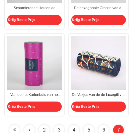
Scharnierende Houten de
De hexagonale Grootte van de
Dozen300g Gouden Handvat van
Giftdozen CMYK Custoimzed van
de Luxegift Verpakking voor
de Kartonluxe
Krijg Beste Prijs
Krijg Beste Prijs
Gezondheidszorg
Van de het Kartonbuis van het
De Vakjes van de de Luxegift van
luxevoedsel Doos 165mm*70mm
de Pantonekleur 165mm ISO-
CMYK voor Koekjes
Document Buis
Krijg Beste Prijs
Krijg Beste Prijs
2
3
4
5
6
7