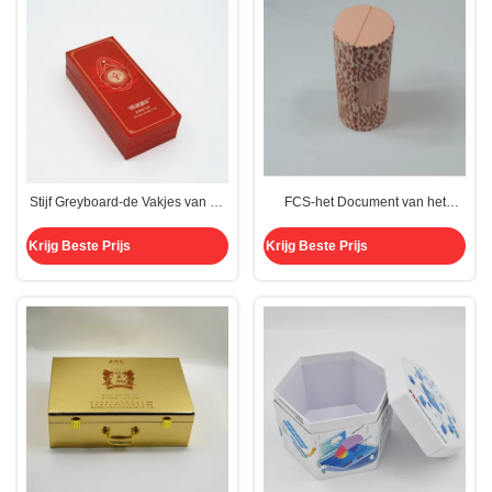
Stijf Greyboard-de Vakjes van de
FCS-het Document van het
Luxegift Document 157g met
Luxevoedsel Buisvakje
Dekseldouane EVA Cutouts Two
165mmX70mm Stijve Gift CMYK
Krijg Beste Prijs
Krijg Beste Prijs
Piece Base